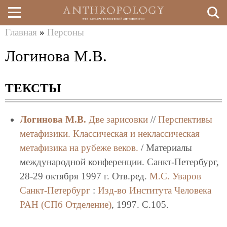
Главная
»
Персоны
Перейти
Вы
Логинова М.В.
к
здесь
основному
ТЕКСТЫ
содержанию
Логинова М.В.
Две зарисовки
//
Перспективы
метафизики. Классическая и неклассическая
метафизика на рубеже веков.
/ Материалы
международной конференции. Санкт-Петербург,
28-29 октября 1997 г. Отв.ред.
М.С. Уваров
Санкт-Петербург
:
Изд-во Института Человека
РАН (СПб Отделение)
, 1997. C.105.