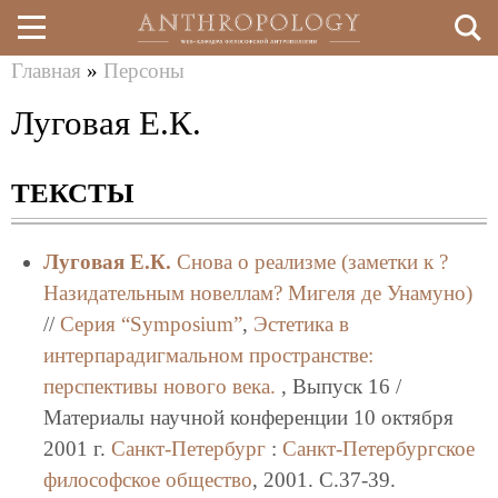
Главная
»
Персоны
Перейти
Вы
Луговая Е.К.
к
здесь
основному
ТЕКСТЫ
содержанию
Луговая Е.К.
Снова о реализме (заметки к ?
Назидательным новеллам? Мигеля де Унамуно)
//
Серия “Symposium”
,
Эстетика в
интерпарадигмальном пространстве:
перспективы нового века.
, Выпуск 16 /
Материалы научной конференции 10 октября
2001 г.
Санкт-Петербург
:
Санкт-Петербургское
философское общество
, 2001. C.37-39.