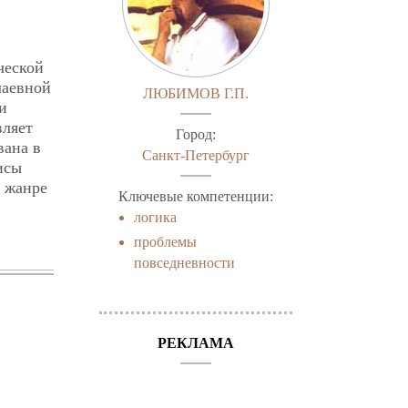
ческой
лаевной
ЛЮБИМОВ Г.П.
и
вляет
Город:
вана в
Санкт-Петербург
исы
в жанре
Ключевые компетенции:
логика
проблемы
повседневности
РЕКЛАМА