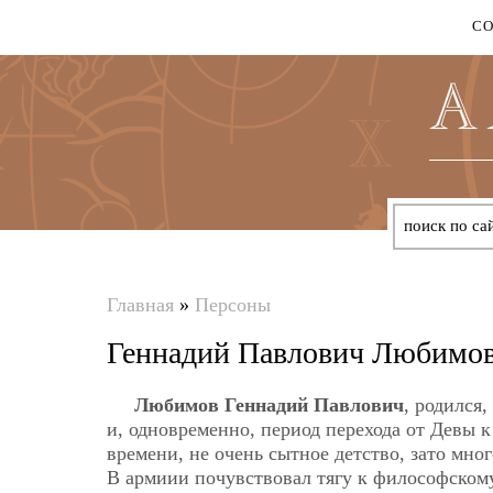
С
Главная
»
Персоны
Вы
Геннадий Павлович Любимо
здесь
Любимов Геннадий Павлович
, родился,
и, одновременно, период перехода от Девы к
времени, не очень сытное детство, зато мн
В армиии почувствовал тягу к философскому