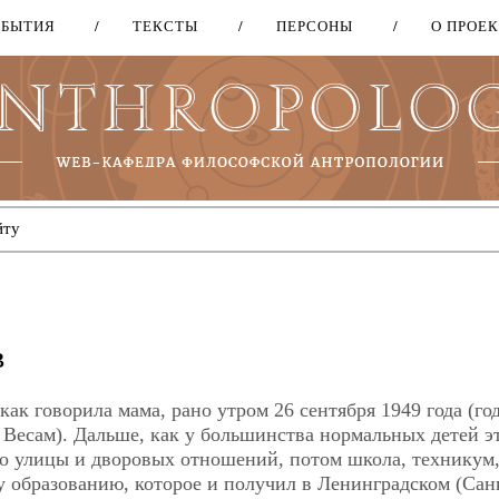
ОБЫТИЯ
ТЕКСТЫ
ПЕРСОНЫ
О ПРОЕ
Перейти
к
основному
содержанию
в
 как говорила мама, рано утром 26 сентября 1949 года (го
 Весам). Дальше, как у большинства нормальных детей э
ого улицы и дворовых отношений, потом школа, техникум,
 образованию, которое и получил в Ленинградском (Сан