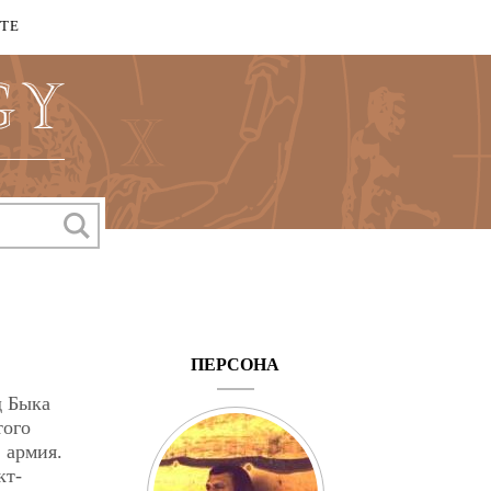
КТЕ
ПЕРСОНА
д Быка
того
 армия.
кт-