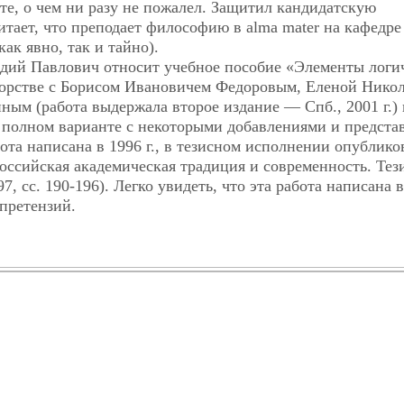
те, о чем ни разу не пожалел. Защитил кандидатскую
итает, что преподает философию в alma mater на кафедре
ак явно, так и тайно).
адий Павлович относит учебное пособие «Элементы логи
вторстве с Борисом Ивановичем Федоровым, Еленой Нико
ым (работа выдержала второе издание — Спб., 2001 г.) 
 полном варианте с некоторыми добавлениями и предста
ота написана в 1996 г., в тезисном исполнении опублико
оссийская академическая традиция и современность. Тез
, сс. 190-196). Легко увидеть, что эта работа написана 
 претензий.