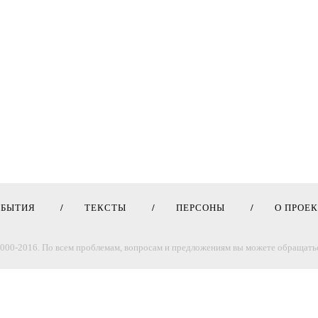
ОБЫТИЯ
ТЕКСТЫ
ПЕРСОНЫ
О ПРОЕ
000-2016. По всем проблемам, вопросам и предложениям вы можете обращатьс