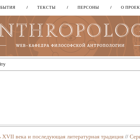
ОБЫТИЯ
ТЕКСТЫ
ПЕРСОНЫ
О ПРОЕ
Перейти
к
основному
содержанию
 XVII века и последующая литературная традиция
//
Сер