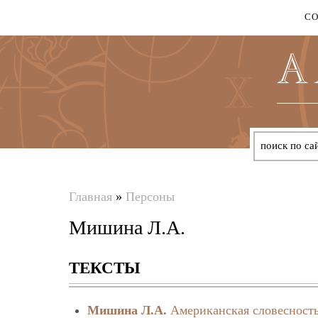
С
Главная
»
Персоны
Вы
Мишина Л.А.
здесь
ТЕКСТЫ
Мишина Л.А.
Американская словесность