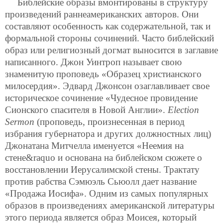
Библейские образы вмонтированы в структуру
произведений раннеамериканских авторов. Они
составляют особенность как содержательной, так и
формальной стороны сочинений. Часто библейский
образ или религиозный догмат выносится в заглавие
написанного. Джон Уинтроп называет свою
знаменитую проповедь «Образец христианского
милосердия». Эдвард Джонсон озаглавливает свое
историческое сочинение «Чудесное провидение
Сионского спасителя в Новой Англии».
Election
Sermon
(проповедь, произнесенная в период
избрания губернатора и других должностных лиц)
Джонатана Митчелла именуется «Неемия на
стене&raquo и основана на библейском сюжете о
восстановлении Иерусалимской стены. Трактату
против рабства Сэмюэль Сьюолл дает название
«Продажа Иосифа». Одним из самых популярных
образов в произведениях американской литературы
этого периода является образ Моисея, который