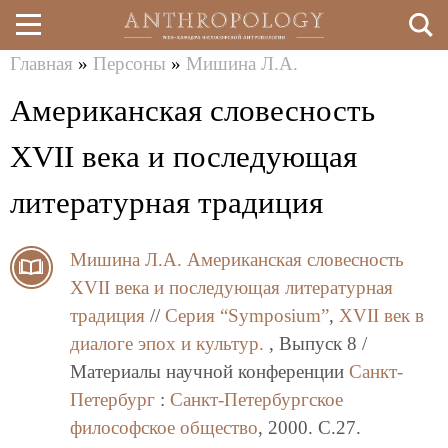
Главная
»
Персоны
»
Мишина Л.А.
Перейти
Вы
Американская словесность
к
здесь
основному
XVII века и последующая
содержанию
литературная традиция
Мишина Л.А.
Американская словесность
XVII века и последующая литературная
традиция
//
Серия “Symposium”
,
XVII век в
диалоге эпох и культур.
, Выпуск 8 /
Материалы научной конференции
Санкт-
Петербург
:
Санкт-Петербургское
философское общество
, 2000. C.27.