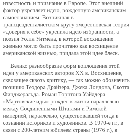
известность и признание в Европе. Этот внешний
фактор укрепляет идею, рожденную американским
самосознанием. Возникшая в
трансценденталистском кругу эмерсоновская теория
«доверия к себе» укрепила идею избранности, а
поэзия Уолта Уитмена, в которой восхищение
жизнью могло быть прочитано как восхищение
американской жизнью, придала этой идее блеск.
Велико разнообразие форм воплощения этой
идеи у американских авторов XX в. Восхищение,
сквозящее сквозь критику, — так можно обозначить
позицию Теодора Драйзера, Джека Лондона, Скотта
Фицджеральда. Роман Торнтона Уайлдера
«Мартовские иды» рожден к жизни параллелью
между Соединенными Штатами и Римской
империей, параллелью, существовавшей тогда в
сознании историков и художников. B
1970-е гг., в
связи с 200-летним юбилеем страны (1976 г.), в