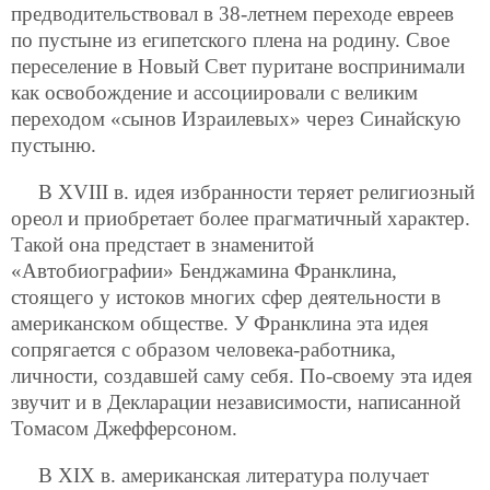
предводительствовал в 38-летнем переходе евреев
по пустыне из египетского плена на родину. Свое
переселение в Новый Свет пуритане воспринимали
как освобождение и ассоциировали с великим
переходом «сынов Израилевых» через Синайскую
пустыню.
В XVIII в. идея избранности теряет религиозный
ореол и приобретает более прагматичный характер.
Такой она предстает в знаменитой
«Автобиографии» Бенджамина Франклина,
стоящего у истоков многих сфер деятельности в
американском обществе. У Франклина эта идея
сопрягается с образом человека-работника,
личности, создавшей саму себя. По-своему эта идея
звучит и в Декларации независимости, написанной
Томасом Джефферсоном.
В XIX в. американская литература получает