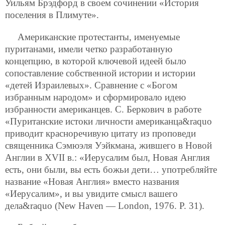
Уильям Брэдфорд в своем сочинении «История
поселения в Плимуте».
Американские протестанты, именуемые
пуританами, имели четко разработанную
концепцию, в которой ключевой идеей было
сопоставление собственной истории и истории
«детей Израилевых». Сравнение с «Богом
избранным народом» и сформировало идею
избранности американцев. С. Беркович в работе
«Пуританские истоки личности американца&raquo
приводит красноречивую цитату из проповеди
священника Сэмюэля Уэйкмана, жившего в Новой
Англии в XVII в.: «Иерусалим был, Новая Англия
есть, они были, вы есть божьи дети… употребляйте
название «Новая Англия» вместо названия
«Иерусалим», и вы увидите смысл вашего
дела&raquo (New Haven — London, 1976. Р. 31).