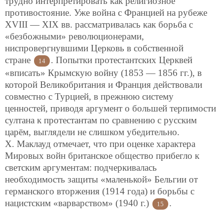
трудно интерпретировать как религиозное
противостояние. Уже война с Францией на рубеже
XVIII — XIX вв. рассматривалась как борьба с
«безбожными» революционерами,
ниспровергнувшими Церковь в собственной
стране
. Попытки протестантских Церквей
14
«вписать» Крымскую войну (1853 — 1856 гг.), в
которой Великобритания и Франция действовали
совместно с Турцией, в прежнюю систему
ценностей, приводя аргумент о большей терпимости
султана к протестантам по сравнению с русским
царём, выглядели не слишком убедительно.
Х. Маклауд отмечает, что при оценке характера
Мировых войн британское общество прибегло к
светским аргументам: подчеркивалась
необходимость защиты «маленькой» Бельгии от
германского вторжения (1914 года) и борьбы с
нацистским «варварством» (1940 г.)
.
15