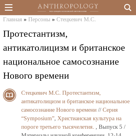
Главная
»
Персоны
»
Стецкевич М.С.
Перейти
Вы
Протестантизм,
к
здесь
основному
антикатолицизм и британское
содержанию
национальное самосознание
Нового времени
Стецкевич М.С.
Протестантизм,
антикатолицизм и британское национальное
самосознание Нового времени
//
Серия
“Symposium”
,
Христианская культура на
пороге третьего тысячелетия.
, Выпуск 5 /
Материалы научной конференции. 12-14