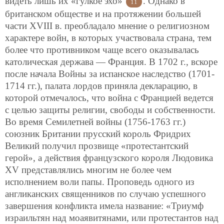
видеть лишь их «гулкое эхо»
. Однако в
11
британском обществе и на протяжении большей
части XVIII в. преобладало мнение о религиозном
характере войн, в которых участвовала страна, тем
более что противником чаще всего оказывалась
католическая держава — Франция. В 1702 г., вскоре
после начала Войны за испанское наследство (1701-
1714 гг.), палата лордов приняла декларацию, в
которой отмечалось, что война с Францией ведется
с целью защиты религии, свободы и собственности.
Во время Семилетней войны (1756-1763 гг.)
союзник Британии прусский король Фридрих
Великий получил прозвище «протестантский
герой», а действия французского короля Людовика
XV представлялись многим не более чем
исполнением воли папы. Проповедь одного из
англиканских священников по случаю успешного
завершения конфликта имела название: «Триумф
израильтян над моаявитянами, или протестантов над