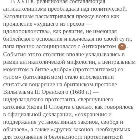
В XVII в. религиозная составляющая
антикатолицизма преобладала над политической.
Католицизм рассматривался прежде всего как
проявление «худшего из грехов —
идолопоклонства», как религия, не имеющая
библейского основания и языческая по своей сути,
папа прочно ассоциировался с Антихристом
.
7
События этого столетия вполне укладывались в
рамки антикатолической мифологии, а центральным
моментом в битве «добра» (протестантизма) со
«злом» (католицизмом) стало впоследствии
считаться воцарение на британском престоле
Вильгельма III Оранского (1688 г.) —
нидерландского протестанта, свергнувшего
католика Якова II Стюарта с целью, как говорилось
в официальной декларации, «сохранения и
поддержания установленных законов, свобод и
обычаев», а также «других законов, необходимых
для сохранения и безопасности протестантской