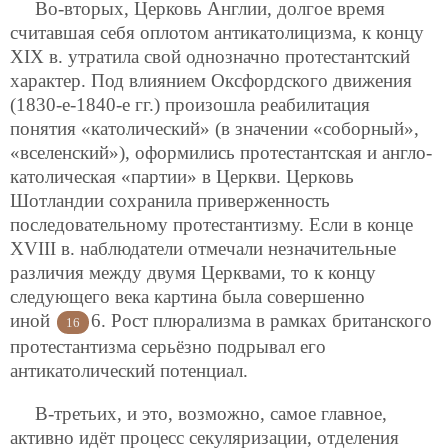
Во-вторых, Церковь Англии, долгое время
считавшая себя оплотом антикатолицизма, к концу
XIX в. утратила свой однозначно протестантский
характер. Под влиянием Оксфордского движения
(1830-е-1840-е гг.) произошла
реабилитация
понятия «католический» (в значении «соборный»,
«вселенский»), оформились протестантская и англо-
католическая «партии» в Церкви. Церковь
Шотландии сохранила приверженность
последовательному протестантизму. Если в конце
XVIII в. наблюдатели отмечали незначительные
различия между двумя Церквами, то к концу
следующего века картина была совершенно
иной
6. Рост плюрализма в рамках британского
16
протестантизма серьёзно подрывал его
антикатолический потенциал.
В-третьих, и это, возможно, самое главное,
активно идёт процесс секуляризации, отделения