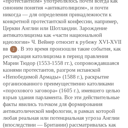
«протестантизм» употреблялось почти всегда как
синоним понятия «антикатолицизм», и почти
никогда — для определения принадлежности к
конкретной протестантской конфессии, например,
Церкви Англии или Шотландии. Зарождение
антикатолицизма как «части национальной
идеологии» Ч. Вейнер относит к рубежу XVI-XVII
вв
. В это время произошли такие события, как
2
реставрация католицизма в период правления
Марии Тюдор (1553-1558 гг.), сопровождавшаяся
казнями протестантов, разгром испанской
«Непобедимой Армады» (1588 г.), раскрытие
организованного преимущественно католиками
«порохового заговора» (1605 г.), имевшего целью
взрыв здания парламента. Все эти действительные
факты явились толчком для формирования
антикатолической мифологии, в рамках которой
любая реальная или потенциальная угроза Англии
(впоследствии — Британии) рассматривалась как