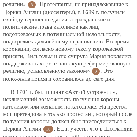
религии»
. Протестанты, не принадлежавшие к
8
Церкви Англии (диссентеры), в 1689 г. получили
свободу вероисповедания, а гражданские и
политические права католиков как лиц,
подозреваемых в потенциальной нелояльности,
подверглись дальнейшему ограничению. Во время
коронации, согласно новому тексту королевской
присяги, Вильгельм и его супруга Мария поклялись
поддерживать «протестантскую реформированную
религию, установленную законом»
. Это
9
положение присяги сохранилось до сего дня.
В 1701 г. был принят «Акт об устроении»,
исключавший возможность получения короны
католиком или женатым на католичке. На престол
мог претендовать только протестант, который после
получения короны должен был присоединиться к
Церкви Англии
. Если учесть, что в Шотландии
10
статус «установленной» в 1690 г. получила