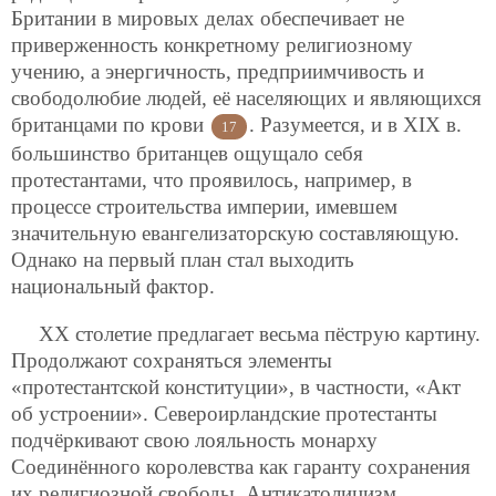
Британии в мировых делах обеспечивает не
приверженность конкретному религиозному
учению, а энергичность, предприимчивость и
свободолюбие людей, её населяющих и являющихся
британцами по крови
. Разумеется, и в XIX в.
17
большинство британцев ощущало себя
протестантами, что проявилось, например, в
процессе строительства империи, имевшем
значительную евангелизаторскую составляющую.
Однако на первый план стал выходить
национальный фактор.
XX столетие предлагает весьма пёструю картину.
Продолжают сохраняться элементы
«протестантской конституции», в частности, «Акт
об устроении». Североирландские протестанты
подчёркивают свою лояльность монарху
Соединённого королевства как гаранту сохранения
их религиозной свободы. Антикатолицизм