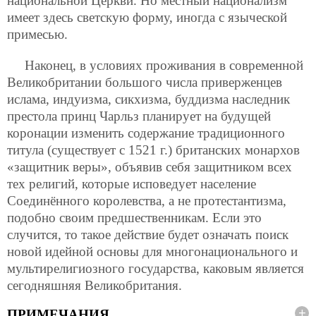
национальной Церкви. Но местный национализм
имеет здесь светскую форму, иногда с языческой
примесью.
Наконец, в условиях проживания в современной
Великобритании большого числа приверженцев
ислама, индуизма, сикхизма, буддизма наследник
престола принц Чарльз планирует на будущей
коронации изменить содержание традиционного
титула (существует с 1521 г.) британских монархов
«защитник веры», объявив себя защитником всех
тех религий, которые исповедует население
Соединённого королевства, а не протестантизма,
подобно своим предшественникам. Если это
случится, то такое действие будет означать поиск
новой идейной основы для многонационального и
мультирелигиозного государства, каковым является
сегодняшняя Великобритания.
ПРИМЕЧАНИЯ