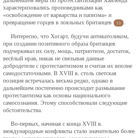
дальнейшем меры по протестантизации Хайленда
характеризовались проповедниками как
«освобождение от варварства и папизма» и
превращение горцев в лояльных британцев
.
13
Интересно, что Хогарт, будучи антикатоликом,
при создании позитивного образа британцев
подчеркивал их силу, мощь, патриотизм, достаток,
весёлый нрав, никак не связывая данные
добродетели с протестантизмом и считая их вполне
самодостаточными. В XVIII в. столь светская
позиция встречалась весьма редко, однако в
дальнейшем постепенно происходит размывание
протестантизма как основы национального
самосознания. Этому способствовали следующие
обстоятельства.
Во-первых, начиная с конца XVIII в.
международные конфликты стало значительно более