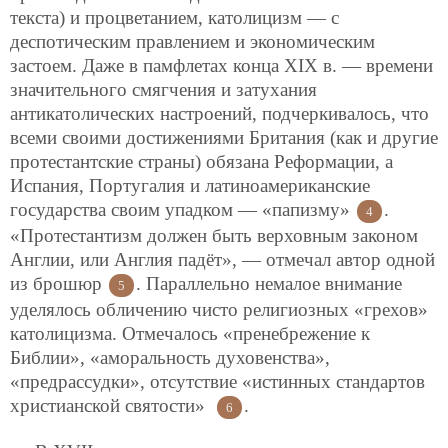
текста) и процветанием, католицизм —
с
деспотическим правлением и экономическим
застоем. Даже в памфлетах конца XIX в. — времени
значительного смягчения и затухания
антикатолических настроений, подчеркивалось, что
всеми своими достижениями Британия (как и другие
протестантские страны) обязана Реформации, а
Испания, Португалия и латиноамериканские
государства своим упадком — «папизму»
.
4
«Протестантизм должен быть верховным законом
Англии, или Англия падёт», — отмечал автор одной
из брошюр
. Параллельно немалое внимание
5
уделялось обличению чисто религиозных «грехов»
католицизма. Отмечалось «пренебрежение к
Библии», «аморальность духовенства»,
«предрассудки», отсутствие «истинных стандартов
христианской святости»
.
6