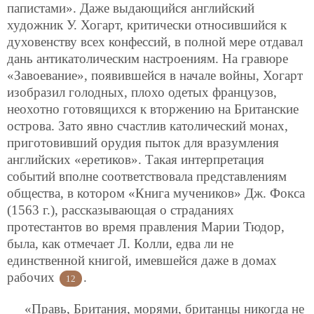
папистами». Даже выдающийся английский
художник У. Хогарт, критически относившийся к
духовенству всех конфессий, в полной мере отдавал
дань антикатолическим настроениям. На гравюре
«Завоевание», появившейся в начале войны, Хогарт
изобразил голодных, плохо одетых французов,
неохотно готовящихся к вторжению на Британские
острова. Зато явно счастлив католический монах,
приготовивший орудия пыток для вразумления
английских «еретиков». Такая интерпретация
событий вполне соответствовала представлениям
общества, в котором «Книга мучеников» Дж. Фокса
(1563 г.), рассказывающая о страданиях
протестантов во время правления Марии Тюдор,
была, как отмечает Л. Колли, едва ли не
единственной книгой, имевшейся даже в домах
рабочих
.
12
«Правь, Британия, морями, британцы никогда не