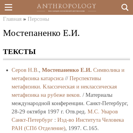
Главная
»
Персоны
Перейти
Вы
Мостепаненко Е.И.
к
здесь
основному
ТЕКСТЫ
содержанию
Серов Н.В.
,
Мостепаненко Е.И.
Символика и
метафизика катарсиса
//
Перспективы
метафизики. Классическая и неклассическая
метафизика на рубеже веков.
/ Материалы
международной конференции. Санкт-Петербург,
28-29 октября 1997 г. Отв.ред.
М.С. Уваров
Санкт-Петербург
:
Изд-во Института Человека
РАН (СПб Отделение)
, 1997. C.165.