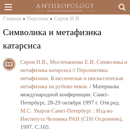
Главная
»
Персоны
»
Серов Н.В.
Перейти
Вы
Символика и метафизика
к
здесь
основному
катарсиса
содержанию
Серов Н.В.
,
Мостепаненко Е.И.
Символика и
метафизика катарсиса
//
Перспективы
метафизики. Классическая и неклассическая
метафизика на рубеже веков.
/ Материалы
международной конференции. Санкт-
Петербург, 28-29 октября 1997 г. Отв.ред.
М.С. Уваров
Санкт-Петербург
:
Изд-во
Института Человека РАН (СПб Отделение)
,
1997. C.165.