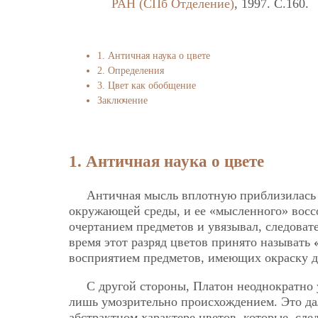
РАН (СПб Отделение)
, 1997. C.160.
1. Античная наука о цвете
2. Определения
3. Цвет как обобщение
Заключение
1. Античная наука о цвете
Античная мысль вплотную приблизилась 
окружающей среды, и ее «мысленного» воссо
очертанием предметов и увязывал, следоват
время этот разряд цветов принято называть
восприятием предметов, имеющих окраску д
С другой стороны, Платон неоднократно
лишь умозрительно происхождением. Это дал
абстрактном характере цветов, которые, сл