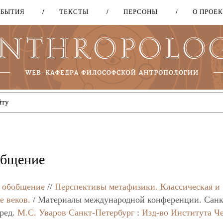
ОБЫТИЯ
ТЕКСТЫ
ПЕРСОНЫ
О ПРОЕ
Перейти
к
основному
содержанию
общение
е обобщение
//
Перспективы метафизики. Классическая и
е веков.
/ Материалы международной конференции. Санк
.ред.
М.С. Уваров
Санкт-Петербург
:
Изд-во Института Ч