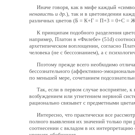
Иначе говоря, как в мифе каждый «симво
ненависть и др.
), так и в цветоведении каж
различных цветов (Б = К+Г = П+3 = 0+С = 
К принципам подобного разделения цвет
например, Платон в «Филебе» (51d) соотноси
архетипическом воплощении, согласно Плат
человека (не с бессознанием), а с психологи
Поэтому прежде всего необходимо отлича
бессознательного (аффективно-эмоционально
по меньшей мере, сочетанием подсознательн
Так, если в первом случае восприятие, к
возбуждением или угнетением нервной систе
рационально связывет с предметными цвета
Интересно, что практически все рассмот
полного выявления их значений только при 
соотнесении с вкладом в их интерпретацию
уровнях обобщения.