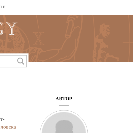
КТЕ
АВТОР
т-
еловека