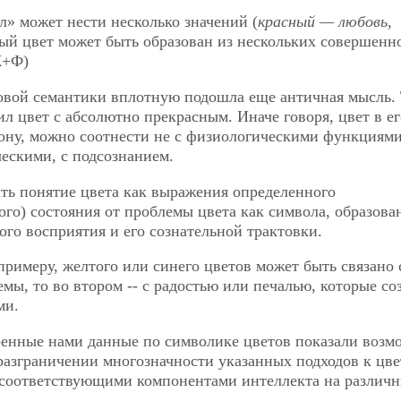
л» может нести несколько значений (
красный — любовь,
дый цвет может быть образован из нескольких совершенн
Ж+Ф)
овой семантики вплотную подошла еще античная мысль. 
л цвет с абсолютно прекрасным. Иначе говоря, цвет в ег
ону, можно соотнести не с физиологическими функциям
ческими, с подсознанием.
ть понятие цвета как выражения определенного
го) состояния от проблемы цвета как символа, образова
ого восприятия и его сознательной трактовки.
 примеру, желтого или синего цветов может быть связано 
мы, то во втором -- с радостью или печалью, которые со
ми.
ренные нами данные по символике цветов показали возм
разграничении многозначности указанных подходов к цве
 соответствующими компонентами интеллекта на различ