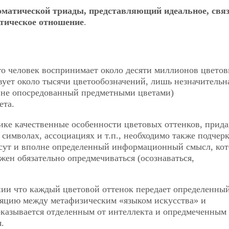
оматической триады, представляющий идеальное, свя
етическое отношение
.
что человек воспринимает около десяти миллионов цвето
твует около тысячи цветообозначений, лишь незначительн
. не опосредованный предметными цветами)
ета.
ике качественные особенности цветовых оттенков, при
символах, ассоциациях и т.п., необходимо также подчерк
несут и вполне определенный информационный смысл, ко
лжен обязательно опредмечиваться (осознаваться,
ии что каждый цветовой оттенок передает определенны
яцию между метафизическим «языком искусства» и
оказывается отделенным от интеллекта и опредмеченным
.