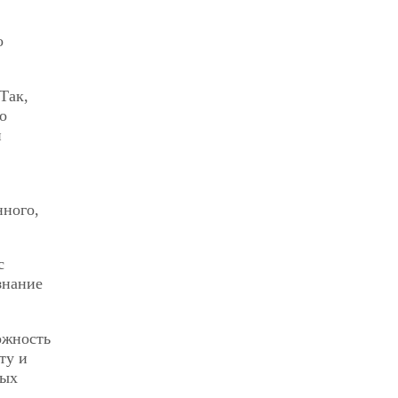
о
Так,
о
и
нного,
с
знание
ожность
ту и
ных