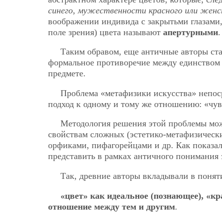
синего, мужественности красного или жен
воображении индивида с закрытьми глазами
поле зрения) цвета называют
апертурными
.
Таким обравом, еще античные авторы ста
формальное противоречие между единством 
предмете.
Проблема «метафизики искусства» непоср
подход к одному и тому же отношению: «чу
Методология решения этой проблемы мож
свойствам сложных (эстетико-метафизически
орфиками, пифагорейцами и др. Как показал
представить в рамках античного понимания 
Так, древние авторы вкладывали в понят
«цвет» как идеальное (познающее), «кр
отношение между тем и другим
.