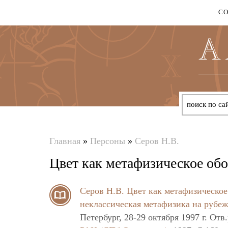
С
Главная
»
Персоны
»
Серов Н.В.
Вы
Цвет как метафизическое об
здесь
Серов Н.В.
Цвет как метафизическо
неклассическая метафизика на рубеж
Петербург, 28-29 октября 1997 г. Отв