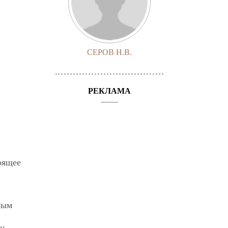
СЕРОВ Н.В.
РЕКЛАМА
оящее
мым
и