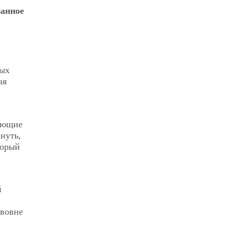
занное
вых
ая
дающие
нуть,
торый
й
 вовне