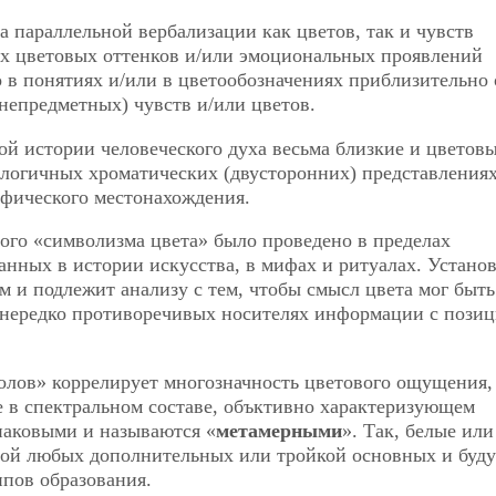
 параллельной вербализации как цветов, так и чувств
х цветовых оттенков и/или эмоциональных проявлений
 в понятиях и/или в цветообозначениях приблизительно 
 непредметных) чувств и/или цветов.
й истории человеческого духа весьма близкие и цветовы
алогичных хроматических (двусторонних) представлениях
афического местонахождения.
мого «символизма цвета» было проведено в пределах
анных в истории искусства, в мифах и ритуалах. Установ
м и подлежит анализу с тем, чтобы смысл цвета мог быть
 нередко противоречивых носителях информации с позиц
олов» коррелирует многозначность цветового ощущения,
е в спектральном составе, объктивно характеризующем
инаковыми и называются «
метамерными
». Так, белые или
арой любых дополнительных или тройкой основных и буду
ипов образования.