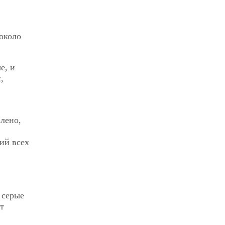
около
е, и
,
лено,
ий всех
 серые
т