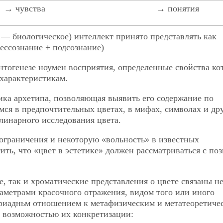
→ чувства
→ понятия
— биологическое) интеллект принято представлять как
бессознание + подсознание)
огенезе ноумен восприятия, определенные свойства ко
характеристикам.
ка архетипа, позволяющая выявить его содержание по
я в предпочтительных цветах, в мифах, символах и др
линарного исследования цвета.
ограничения и некоторую «вольность» в известных
ить, что «цвет в эстетике» должен рассматриваться с по
е, так и хроматические представления о цвете связаны не
аметрами красочного отражения, видом того или иного
о триадньм отношением к метафизическим и метатеоретиче
и возможностью их конкретизации: