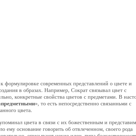
к формулировке современных представлений о цвете и
здания в образах. Например, Сократ связывал цвет с
ельно, конкретные свойства цветов с предметами. В наст
«предметными
», то есть непосредственно связанньми с
анного цвета.
 упоминал цвета в связи с их божественным и представи
о ему основание говорить об отвлеченном, своего рода
едовательно, описывают некие идеи, типа
божественност