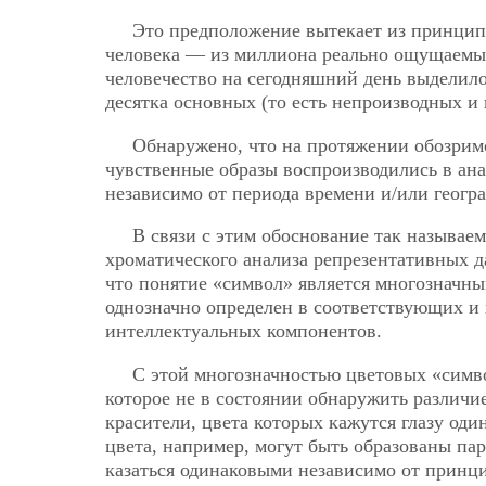
Это предположение вытекает из принципа
человека — из миллиона реально ощущаемы
человечество на сегодняшний день выделило
десятка основных (то есть непроизводных и
Обнаружено, что на протяжении обозримо
чувственные образы воспроизводились в ан
независимо от периода времени и/или геогр
В связи с этим обоснование так называе
хроматического анализа репрезентативных д
что понятие «символ» является многозначны
однозначно определен в соответствующих и
интеллектуальных компонентов.
С этой многозначностью цветовых «симв
которое не в состоянии обнаружить различи
красители, цвета которых кажутся глазу од
цвета, например, могут быть образованы п
казаться одинаковыми независимо от принц