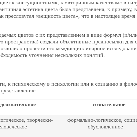
 цвет к «несущностным», к «вторичным качествам» в сил
 античная эстетика цвета была представлена, к примеру, в
ак пресловутая «вещность цвета», что в настоящее время
аемых цветов с их представлением в виде формул (и/или
го пространства) создали объективные предпосылки для 
 позволило провести его междисциплинарное исследовани
обходимость уточнения нескольких понятий.
ти, к психическому в психологии или к сознанию в фило
представления:
одсознательное
сознательное
логическое, творчески-
формально-логическое, соци
еловеческое
обусловленное