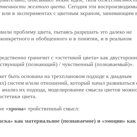
ственности желтого цвета.
Сегодня эти воспроизводимы
, или в экспериментах с цветным экраном, занимающим 
вили проблему цвета, пытаясь разрешать это далеко не
конкретного и обобщенного и в понятии, и в реальном
едственно граничит с «эстетикой цвета» как двусторон
вствующий (познающий) / чувственный (познаваемый)».
ет быть основана на трехплановом подходе к диадным
х) систем и/или отношений, который начал развиваться
 анализ их подхода, моделирование смысла цветов можн
эстетики цвета.
ие «
хрома
» тройственный смысл:
аска» как материальное (познаваемое) и «эмоции» как