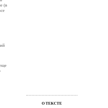
е (в
все
ний
 еще
о
О ТЕКСТЕ