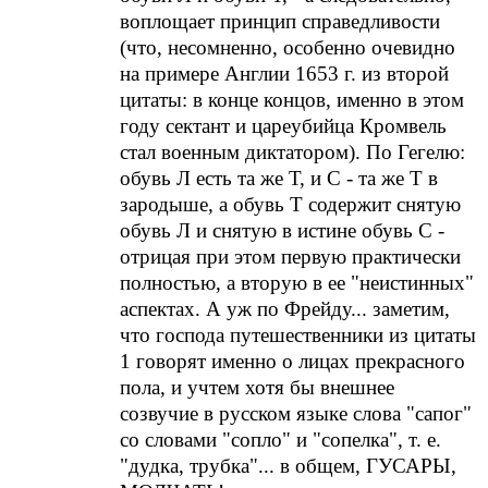
воплощает принцип справедливости
(что, несомненно, особенно очевидно
на примере Англии 1653 г. из второй
цитаты: в конце концов, именно в этом
году сектант и цареубийца Кромвель
стал военным диктатором). По Гегелю:
обувь Л есть та же Т, и С - та же Т в
зародыше, а обувь Т содержит снятую
обувь Л и снятую в истине обувь С -
отрицая при этом первую практически
полностью, а вторую в ее "неистинных"
аспектах. А уж по Фрейду... заметим,
что господа путешественники из цитаты
1 говорят именно о лицах прекрасного
пола, и учтем хотя бы внешнее
созвучие в русском языке слова "сапог"
со словами "сопло" и "сопелка", т. е.
"дудка, трубка"... в общем, ГУСАРЫ,