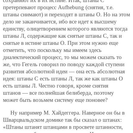
сохраняют их в их истине. Итак, штаны С
претерпевают процесс Aufhebung (снятия, т.е.
штаны снимают) и переходят в штаны О. Но на этом
дело не заканчивается, ибо все идет к высшему
единству, олицетворением которого являются тогда
штаны Л, содержащие как снятые штаны С, так и
снятые в истине штаны О. При этом нужно еще
отметить, что поскольку мы имеем здесь
диалектический процесс, то мы можем сказать то
же, что Гегель говорил по поводу каждой ступени
развития абсолютной идеи — она есть абсолютная
идея: штаны С есть штаны Л, так же как штаны О
есть штаны Л. Честно говоря, кроме снятия
штанов — все полнейшая белиберда, поэтому
может быть возьмем систему еще поновее?
Ну например М. Хайдеггера. Наверное он бы в
Шварцвальдском домике так бы сказал о штанах:
«Штаны штанят штанцами в просвете штанности,