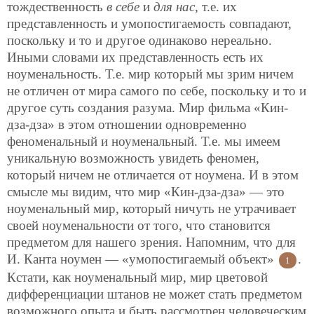
тождественность
в себе
и
для нас
, т.е. их
представленность и
умопостигаемость совпадают,
поскольку и то и другое одинаково нереально.
Иными словами их представленность есть их
ноуменальность. Т.е. мир который мы зрим ничем
не отличен от мира самого по себе, поскольку и то и
другое суть создания разума. Мир фильма «Кин-
дза-дза» в этом отношении одновременно
феноменальный и ноуменальный. Т.е. мы имеем
уникальную возможность увидеть феномен,
который ничем не отличается от ноумена. И в этом
смысле мы видим, что мир «Кин-дза-дза» — это
ноуменальный мир, который ничуть не утрачивает
своей ноуменальности от того, что становится
предметом для нашего зрения. Напомним, что для
И. Канта ноумен — «умопостигаемый объект»
.
1
Кстати, как ноуменальный мир, мир цветовой
дифференциации штанов не может стать предметом
возможного опыта и быть рассмотрен человеческим