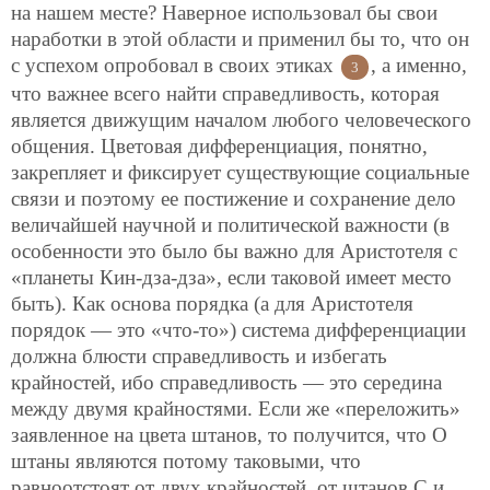
на нашем месте? Наверное использовал бы свои
наработки в этой области и применил бы то, что он
с успехом опробовал в своих этиках
, а именно,
3
что важнее всего найти справедливость, которая
является движущим началом любого человеческого
общения. Цветовая дифференциация, понятно,
закрепляет и фиксирует существующие социальные
связи и поэтому ее постижение и сохранение дело
величайшей научной и политической важности (в
особенности это было бы важно для Аристотеля с
«планеты Кин-дза-дза», если таковой имеет место
быть). Как основа порядка (а для Аристотеля
порядок — это «что-то») система дифференциации
должна блюсти справедливость и избегать
крайностей, ибо справедливость — это середина
между двумя крайностями. Если же «переложить»
заявленное на цвета штанов, то получится, что О
штаны являются потому таковыми, что
равноотстоят от двух крайностей, от штанов С и