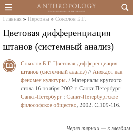
Главная
»
Персоны
»
Соколов Б.Г.
Перейти
Вы
Цветовая дифференциация
к
здесь
основному
штанов (системный анализ)
содержанию
Соколов Б.Г.
Цветовая дифференциация
штанов (системный анализ)
//
Анекдот как
феномен культуры.
/ Материалы круглого
стола 16 ноября 2002 г. Санкт-Петербург.
Санкт-Петербург
:
Санкт-Петербургское
философское общество
, 2002. C.109-116.
Через тернии — к звездам