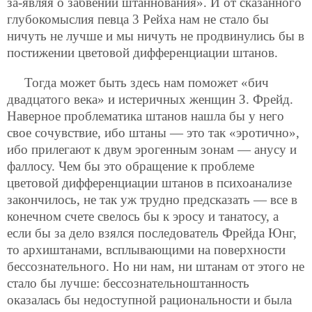
за-являя о забвении штаннования». И от сказанного
глубокомыслия певца 3 Рейха нам не стало бы
ничуть не лучше и мы ничуть не продвинулись бы в
постижении цветовой дифференциации штанов.
Тогда может быть здесь нам поможет «бич
двадцатого века» и истеричных женщин З. Фрейд.
Наверное проблематика штанов нашла бы у него
свое сочувствие, ибо штаны — это так «эротично»,
ибо прилегают к двум эрогенным зонам — анусу и
фаллосу. Чем бы это обращение к проблеме
цветовой дифференциации штанов в психоанализе
закончилось, не так уж трудно предсказать — все в
конечном счете свелось бы к эросу и танатосу, а
если бы за дело взялся последователь Фрейда Юнг,
то архиштанами, всплывающими на поверхности
бессознательного. Но ни нам, ни штанам от этого не
стало бы лучше: бессознательноштанность
оказалась бы недоступной
рациональности и была