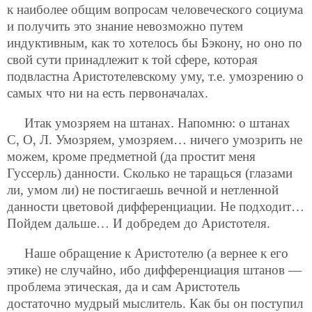
к наиболее общим вопросам человеческого социума
и получить это знание невозможно путем
индуктивным, как то хотелось бы Бэкону, но оно по
свой сути принадлежит к той сфере, которая
подвластна Аристотелевскому уму, т.е. умозрению о
самых что ни на есть первоначалах.
Итак умозряем на штанах. Напомню: о штанах
С, О, Л. Умозряем, умозряем… ничего умозрить не
можем, кроме предметной (да простит меня
Гуссерль) данности. Сколько не таращься (глазами
ли, умом ли) не постигаешь вечной и нетленной
данности цветовой дифференциации. Не подходит…
Пойдем дальше… И добредем до Аристотеля.
Наше обращение к Аристотелю (а вернее к его
этике) не случайно, ибо дифференциация штанов —
проблема этическая, да и сам Аристотель
достаточно мудрый мыслитель. Как бы он поступил