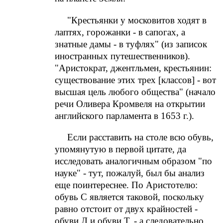
"Крестьянки у московитов ходят в
лаптях, горожанки - в сапогах, а
знатные дамы - в туфлях" (из записок
иностранных путешественников).
"Аристократ, джентльмен, крестьянин:
существование этих трех [классов] - вот
высшая цель любого общества" (начало
речи Оливера Кромвеля на открытии
английского парламента в 1653 г.).
Если расставить на столе всю обувь,
упомянутую в первой цитате, да
исследовать аналогичным образом "по
науке" - тут, пожалуй, был бы анализ
еще поинтереснее. По Аристотелю:
обувь С является таковой, поскольку
равно отстоит от двух крайностей -
обуви Л и обуви Т, - а следовательно,