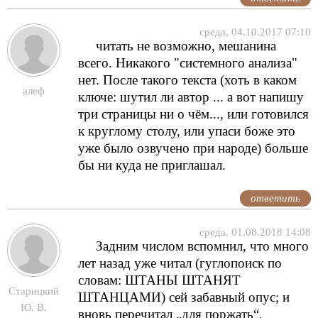
среда, 04.10.2017 07:10
читать не возможно, мешанина
всего. Никакого "системного анализа"
нет. После такого текста (хоть в каком
алеф
ключе: шутил ли автор ... а вот напишу
три страницы ни о чём..., или готовился
к круглому столу, или упаси боже это
уже было озвучено при народе) больше
бы ни куда не приглашал.
ответить
среда, 01.08.2018 14:08
Задним числом вспомнил, что много
лет назад уже читал (гуглопоиск по
словам: ШТАНЫ ШТАНЯТ
Старицкий
ШТАНЦАМИ) сей забавный опус; и
Ю. В.
вновь перечитал „для поржать“,