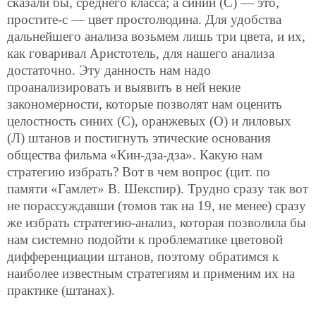
сказали бы, среднего класса; а синий (С) — это,
простите-с — цвет простолюдина. Для удобства
дальнейшего анализа возьмем лишь три цвета, и их,
как говаривал Аристотель, для нашего анализа
достаточно. Эту данность нам надо
проанализировать и выявить в ней некие
закономерности, которые позволят нам оценить
целостность синих (С), оранжевых (О) и лиловых
(Л) штанов и постигнуть этические основания
общества фильма «Кин-дза-дза». Какую нам
стратегию избрать? Вот в чем вопрос (цит. по
памяти «Гамлет» В. Шекспир). Трудно сразу так вот
не порассуждавши (томов так на 19, не менее) сразу
же избрать стратегию-анализ, которая позволила бы
нам системно подойти к проблематике цветовой
дифференциации штанов, поэтому обратимся к
наиболее известным стратегиям и применим их на
практике (штанах).