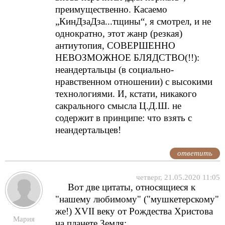
преимущественно. Касаемо
„КинДзаДза...тщины“, я смотрел, и не
однократно, этот жанр (резкая)
антиутопия, СОВЕРШЕННО
НЕВОЗМОЖНОЕ БЛЯДСТВО(!!):
неандертальцы (в социально-
нравственном отношении) с высокими
технологиями. И, кстати, никакого
сакрального смысла Ц.Д.Ш. не
содержит в принципе: что взять с
неандертальцев!
ответить
четверг, 21.05.2020 11:05
Вот две цитаты, относящиеся к
"нашему любимому" ("мушкетерскому"
же!) XVII веку от Рождества Христова
Мария
на планете Земля: