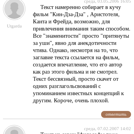
среда, 03.05.2006 16:05
Текст намеренно собирает в кучу
фильм "Кин-Дза-Дза" , Аристотеля,
Канта и Фрейда, возможно, для
Utgarda
привлечения внимания таким способом.
Все "знаменитости" просто "притянуты
за уши", явно для анекдотичности
чтива. Однако, несмотря на то, что
заглавие текста ссылается на фильм,
создается впечатление, что его автор
как раз этого фильма и не смотрел.
Текст бессвязный, просто скачет от
одних разглагольсвований с
упоминанием известных концепций к
другим. Короче, очень плохой.
ответить
среда, 07.02.2007 14:02