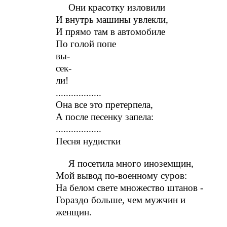
Они красотку изловили
И внутрь машины увлекли,
И прямо там в автомобиле
По голой попе
вы-
сек-
ли!
..................
Она все это претерпела,
А после песенку запела:
..................
Песня нудистки
Я посетила много иноземщин,
Мой вывод по-военному суров:
На белом свете множество штанов -
Гораздо больше, чем мужчин и
женщин.