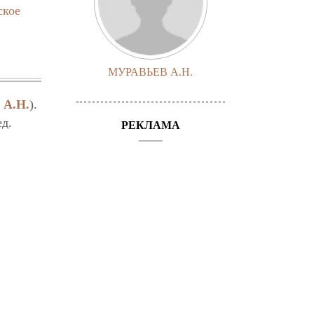
ское
МУРАВЬЕВ А.Н.
 А.Н.
).
ед.
РЕКЛАМА