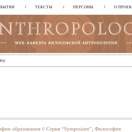
ОБЫТИЯ
ТЕКСТЫ
ПЕРСОНЫ
О ПРОЕ
Перейти
к
основному
содержанию
офии образования
//
Серия “Symposium”
,
Философия