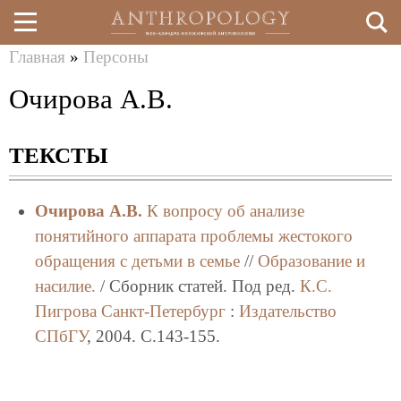
Главная
»
Персоны
Перейти
Вы
Очирова А.В.
к
здесь
основному
ТЕКСТЫ
содержанию
Очирова А.В.
К вопросу об анализе
понятийного аппарата проблемы жестокого
обращения с детьми в семье
//
Образование и
насилие.
/ Сборник статей. Под ред.
К.С.
Пигрова
Санкт-Петербург
:
Издательство
СПбГУ
, 2004. C.143-155.