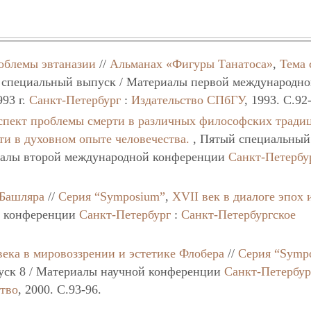
облемы эвтаназии
//
Альманах «Фигуры Танатоса»
,
Тема 
 специальный выпуск / Материалы первой международн
993 г.
Санкт-Петербург
:
Издательство СПбГУ
, 1993. C.92
спект проблемы смерти в различных философских тради
ти в духовном опыте человечества.
, Пятый специальный
иалы второй международной конференции
Санкт-Петербу
 Башляра
//
Серия “Symposium”
,
XVII век в диалоге эпох 
й конференции
Санкт-Петербург
:
Санкт-Петербургское
ека в мировоззрении и эстетике Флобера
//
Серия “Symp
уск 8 / Материалы научной конференции
Санкт-Петербур
ство
, 2000. C.93-96.