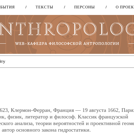
ОБЫТИЯ
ТЕКСТЫ
ПЕРСОНЫ
О ПРОЕ
Перейти
к
основному
содержанию
ня 1623, Клермон-Ферран, Франция — 19 августа 1662, Пари
к, физик, литератор и философ. Классик французской
ского анализа, теории вероятностей и проективной геом
 автор основного закона гидростатики.