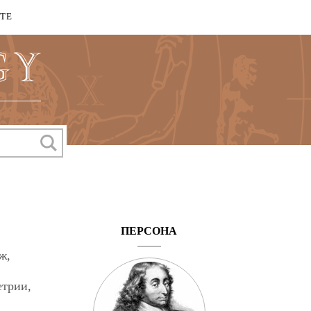
КТЕ
ПЕРСОНА
ж,
етрии,