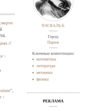
смерти
ПАСКАЛЬ Б.
ой
-94.
Город:
Париж
циях
//
Ключевые компетенции:
рг
:
математика
литература
и
механика
физика
osium”
,
г
:
РЕКЛАМА