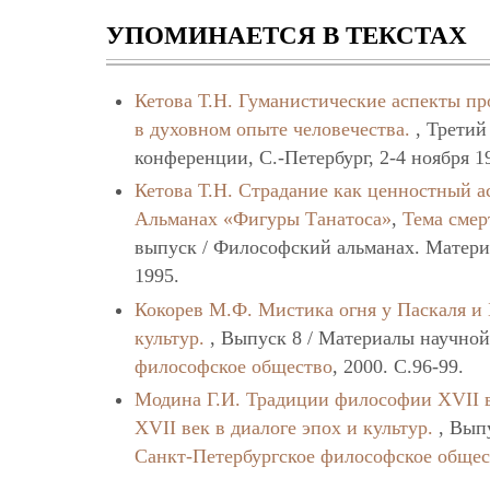
УПОМИНАЕТСЯ В ТЕКСТАХ
Кетова Т.Н.
Гуманистические аспекты пр
в духовном опыте человечества.
, Третий
конференции, С.-Петербург, 2-4 ноября 1
Кетова Т.Н.
Страдание как ценностный а
Альманах «Фигуры Танатоса»
,
Тема смер
выпуск / Философский альманах. Матер
1995.
Кокорев М.Ф.
Мистика огня у Паскаля и
культур.
, Выпуск 8 / Материалы научно
философское общество
, 2000. C.96-99.
Модина Г.И.
Традиции философии XVII в
XVII век в диалоге эпох и культур.
, Вып
Санкт-Петербургское философское обще