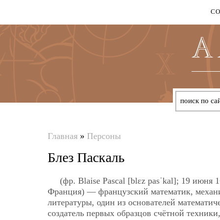
С
Главная
»
Персоны
Вы
Блез Паскаль
здесь
(фр. Blaise Pascal [blɛz pasˈkal]; 19 ию
Франция) — французский математик, механи
литературы, один из основателей математиче
создатель первых образцов счётной техники,