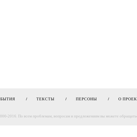
ОБЫТИЯ
ТЕКСТЫ
ПЕРСОНЫ
О ПРОЕ
000-2016. По всем проблемам, вопросам и предложениям вы можете обращатьс