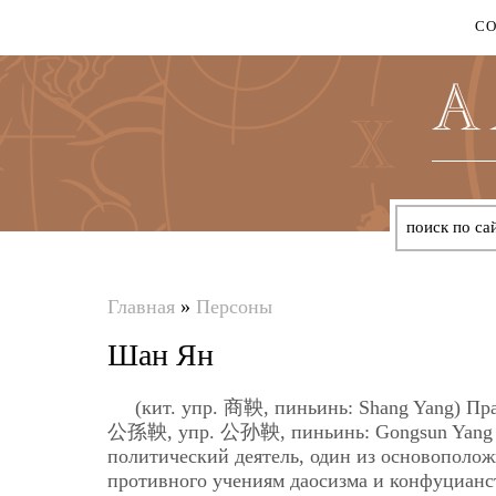
С
Главная
»
Персоны
Вы
Шан Ян
здесь
(кит. упр. 商鞅, пиньинь: Shang Yang) Пра
公孫鞅, упр. 公孙鞅, пиньинь: Gongsun Yang , 3
политический деятель, один из основополо
противного учениям даосизма и конфуцианс