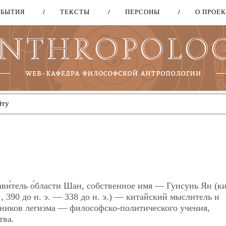
ОБЫТИЯ
ТЕКСТЫ
ПЕРСОНЫ
О ПРОЕ
Перейти
к
основному
содержанию
ви́тель о́бласти Шан, собственное имя — Гунсунь Ян (ки
90 до н. э. — 338 до н. э.) — китайский мыслитель и
жников легизма — философско-политического учения,
тва.