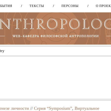
ОБЫТИЯ
ТЕКСТЫ
ПЕРСОНЫ
О ПРОЕ
Перейти
к
основному
содержанию
енезе личности
//
Серия “Symposium”
,
Виртуальное