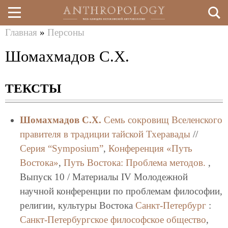
Главная
»
Персоны
Перейти
Вы
Шомахмадов С.Х.
к
здесь
основному
ТЕКСТЫ
содержанию
Шомахмадов С.Х.
Семь сокровищ Вселенского
правителя в традиции тайской Тхеравады
//
Серия “Symposium”
,
Конференция «Путь
Востока»
,
Путь Востока: Проблема методов.
,
Выпуск 10 / Материалы IV Молодежной
научной конференции по проблемам философии,
религии, культуры Востока
Санкт-Петербург
:
Санкт-Петербургское философское общество
,