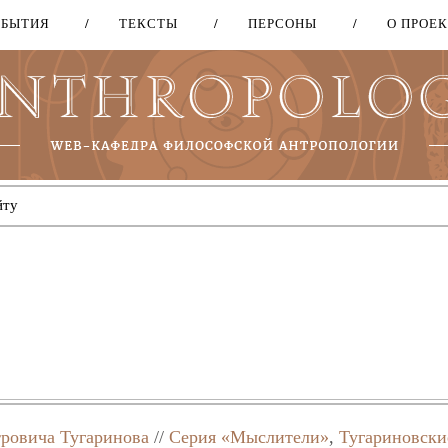
ОБЫТИЯ
ТЕКСТЫ
ПЕРСОНЫ
О ПРОЕ
Перейти
к
основному
содержанию
ровича Тугаринова
//
Серия «Мыслители»
,
Тугариновски