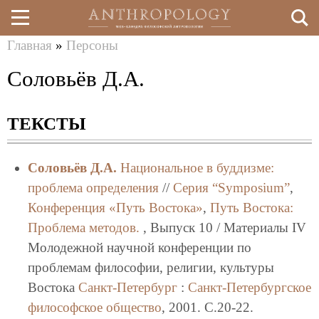
Главная
»
Персоны
Перейти
Вы
Соловьёв Д.А.
к
здесь
основному
ТЕКСТЫ
содержанию
Соловьёв Д.А.
Национальное в буддизме:
проблема определения
//
Серия “Symposium”
,
Конференция «Путь Востока»
,
Путь Востока:
Проблема методов.
, Выпуск 10 / Материалы IV
Молодежной научной конференции по
проблемам философии, религии, культуры
Востока
Санкт-Петербург
:
Санкт-Петербургское
философское общество
, 2001. C.20-22.