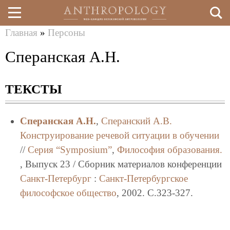
Главная
»
Персоны
Перейти
Вы
Сперанская А.Н.
к
здесь
основному
ТЕКСТЫ
содержанию
Сперанская А.Н.
,
Сперанский А.В.
Конструирование речевой ситуации в обучении
//
Серия “Symposium”
,
Философия образования.
, Выпуск 23 / Сборник материалов конференции
Санкт-Петербург
:
Санкт-Петербургское
философское общество
, 2002. C.323-327.