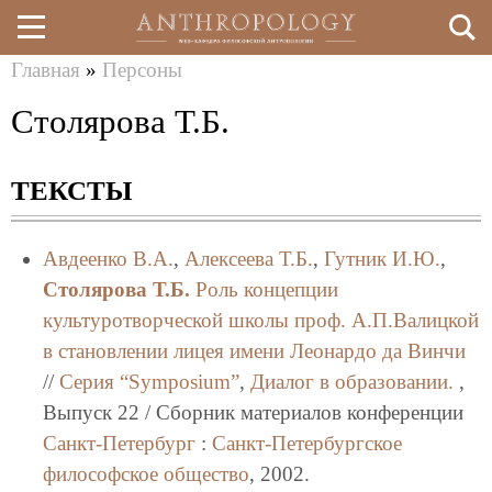
Главная
»
Персоны
Перейти
Вы
Столярова Т.Б.
к
здесь
основному
ТЕКСТЫ
содержанию
Авдеенко В.А.
,
Алексеева Т.Б.
,
Гутник И.Ю.
,
Столярова Т.Б.
Роль концепции
культуротворческой школы проф. А.П.Валицкой
в становлении лицея имени Леонардо да Винчи
//
Серия “Symposium”
,
Диалог в образовании.
,
Выпуск 22 / Сборник материалов конференции
Санкт-Петербург
:
Санкт-Петербургское
философское общество
, 2002.