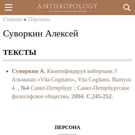
Главная
»
Персоны
Перейти
Вы
Суворкин Алексей
к
здесь
основному
ТЕКСТЫ
содержанию
Суворкин А.
Квантифицируя киберпанк
//
Альманах «Vita Cogitans»
,
Vita Cogitans. Выпуск
4.
, №4
Санкт-Петербург
:
Санкт-Петербургское
философское общество
, 2004. C.245-252.
ПЕРСОНА