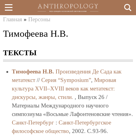
Главная
»
Персоны
Перейти
Вы
Тимофеева Н.В.
к
здесь
основному
ТЕКСТЫ
содержанию
Тимофеева Н.В.
Произведения Де Сада как
метатекст
//
Серия “Symposium”
,
Мировая
культура XVII–XVIII веков как метатекст:
дискурсы, жанры, стили.
, Выпуск 26 /
Материалы Международного научного
симпозиума «Восьмые Лафонтеновские чтения».
Санкт-Петербург
:
Санкт-Петербургское
философское общество
, 2002. C.93-96.