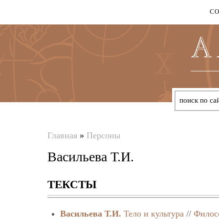
С
Главная
»
Персоны
Вы
Васильева Т.И.
здесь
ТЕКСТЫ
Васильева Т.И.
Тело и культура
//
Филос