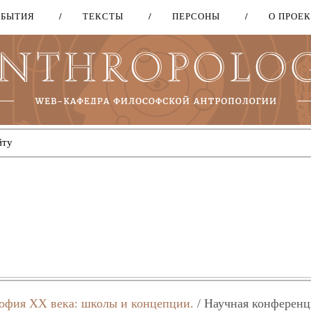
ОБЫТИЯ
ТЕКСТЫ
ПЕРСОНЫ
О ПРОЕ
Перейти
к
основному
содержанию
офия XX века: школы и концепции.
/ Научная конференц