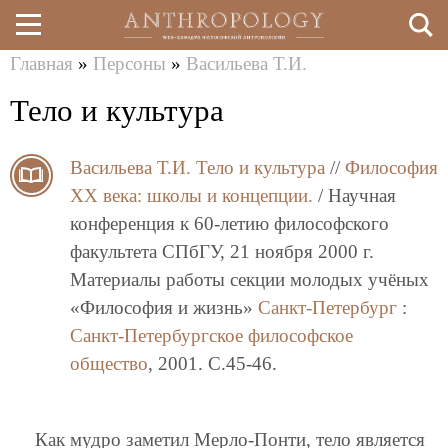
Главная
»
Персоны
»
Васильева Т.И.
Перейти
Вы
Тело и культура
к
здесь
основному
Васильева Т.И.
Тело и культура
//
Философия
содержанию
XX века: школы и концепции.
/ Научная
конференция к 60-летию философского
факультета СПбГУ, 21 ноября 2000 г.
Материалы работы секции молодых учёных
«Философия и жизнь»
Санкт-Петербург
:
Санкт-Петербургское философское
общество
, 2001. C.45-46.
Как мудро заметил Мерло-Понти, тело является