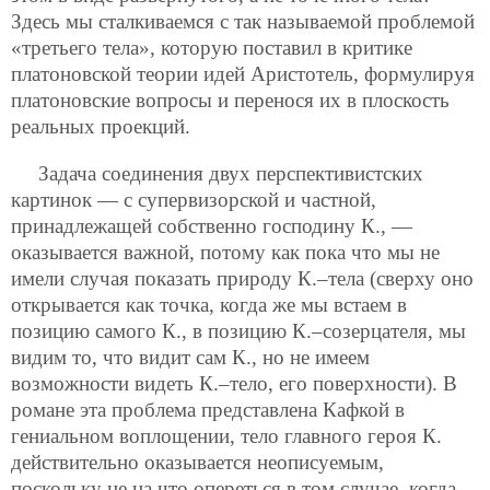
Здесь мы сталкиваемся с так называемой проблемой
«третьего тела», которую поставил в критике
платоновской теории идей Аристотель, формулируя
платоновские вопросы и перенося их в плоскость
реальных проекций.
Задача соединения двух перспективистских
картинок — с супервизорской и частной,
принадлежащей собственно господину К., —
оказывается важной, потому как пока что мы не
имели случая показать природу К.–тела (сверху оно
открывается как точка, когда же мы встаем в
позицию самого К., в позицию К.–созерцателя, мы
видим то, что видит сам К., но не имеем
возможности видеть К.–тело, его поверхности). В
романе эта проблема представлена Кафкой в
гениальном воплощении, тело главного героя К.
действительно оказывается неописуемым,
поскольку не на что опереться в том случае, когда