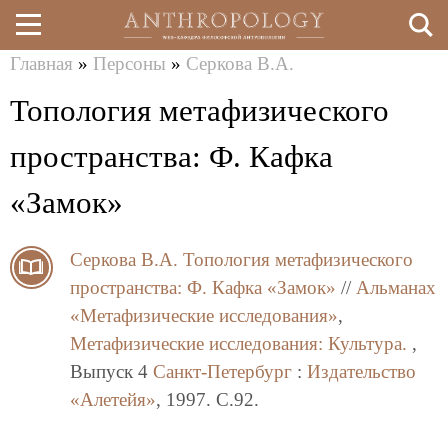
Главная
»
Персоны
»
Серкова В.А.
Перейти
Вы
Топология метафизического
к
здесь
основному
пространства: Ф. Кафка
содержанию
«Замок»
Серкова В.А.
Топология метафизического
пространства: Ф. Кафка «Замок»
//
Альманах
«Метафизические исследования»
,
Метафизические исследования: Культура.
,
Выпуск 4
Санкт-Петербург
:
Издательство
«Алетейя»
, 1997. C.92.