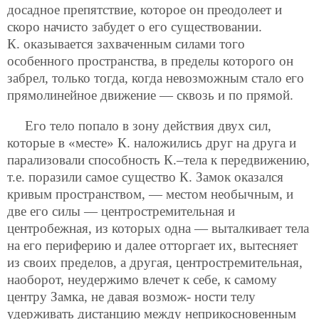
досадное препятствие, которое он преодолеет и
скоро начисто забудет о его существовании.
К. оказывается захваченным силами того
особенного пространства, в пределы которого он
забрел, только тогда, когда невозможным стало его
прямолинейное движение — сквозь и по прямой.
Его тело попало в зону действия двух сил,
которые в «месте» К. наложились друг на друга и
парализовали способность К.–тела к передвижению,
т.е. поразили самое существо К. Замок оказался
кривым пространством, — местом необычным, и
две его силы — центростремительная и
центробежная, из которых одна — выталкивает тела
на его периферию и далее отторгает их, вытесняет
из своих пределов, а другая, центростремительная,
наоборот, неудержимо влечет к себе, к самому
центру Замка, не давая возмож-
ности телу
удерживать дистанцию между неприкосновенным