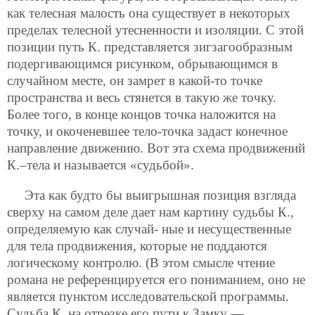
как телесная малость она существует в некоторых
пределах телесной утесненности и изоляции. С этой
позиции путь К. представляется зигзагообразным
подергивающимся рисунком, обрывающимся в
случайном месте, он замрет в какой-то точке
пространства и весь стянется в такую же точку.
Более того, в конце концов точка наложится на
точку, и окоченевшее тело-точка задаст конечное
направление движению. Вот эта схема продвижений
К.–тела и называется «судьбой».
Эта как будто бы выигрышная позиция взгляда
сверху на самом деле дает нам картину судьбы К.,
определяемую как случай-
ные и несущественные
для тела продвижения, которые не поддаются
логическому контролю. (В этом смысле чтение
романа не референцируется его пониманием, оно не
является пунктом исследовательской программы.
Судьба К. на отрезке его пути к Замку —