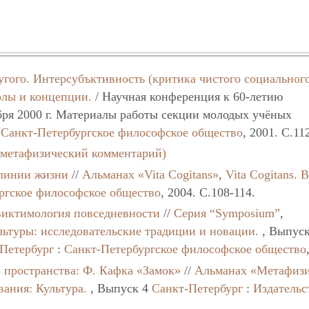
гого. Интерсубъктивность (критика чистого социальног
лы и концепции.
/ Научная конференция к 60-летию
бря 2000 г. Материалы работы секции молодых учёных
:
Санкт-Петербургское философское общество
, 2001. C.11
(метафизический комментарий)
 линии жизни
//
Альманах «Vita Cogitans»
,
Vita Cogitans.
ргское философское общество
, 2004. C.108-114.
виктимология повседневности
//
Серия “Symposium”
,
ьтуры: исследовательские традиции и новации.
, Выпуск
Петербург
:
Санкт-Петербургское философское общество
 пространства: Ф. Кафка «Замок»
//
Альманах «Метафиз
ания: Культура.
, Выпуск 4
Санкт-Петербург
:
Издательс