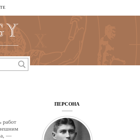
КТЕ
ПЕРСОНА
ь работ
внешним
ва, —