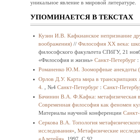
уникальное явление в мировой литературе.
УПОМИНАЕТСЯ В ТЕКСТАХ
Кузин И.В.
Кафкианское непризнание дру
воображения)
//
Философия XX века: шко
философского факультета СПбГУ, 21 ноя
«Философия и жизнь»
Санкт-Петербург
Романенко Ю.М.
Зооморфные анекдоты 
Орлов Д.У.
Карта мира в транскрипциях
4.
, №4
Санкт-Петербург
:
Санкт-Петербу
Бачинин В.А.
Ф.Кафка: метафизическая 
Современная философия как феномен кул
Материалы научной конференции
Санкт-
Серкова В.А.
Топология метафизического
исследования»
,
Метафизические исследов
«Алетейя»
, 1997. C.92.