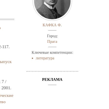
КАФКА Ф.
о
Город:
Прага
2-117.
Ключевые компетенции:
литература
 Выпуск
РЕКЛАМА
 7 /
, 2001.
ические
тво