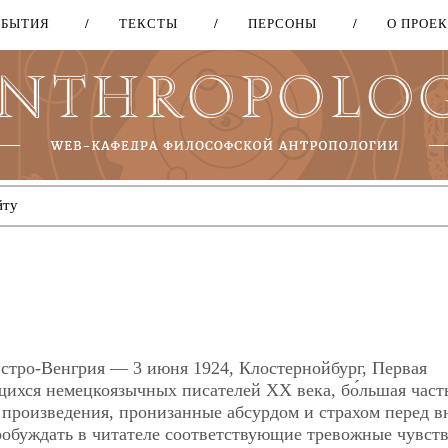
ОБЫТИЯ
ТЕКСТЫ
ПЕРСОНЫ
О ПРОЕ
Перейти
к
основному
содержанию
Австро-Венгрия — 3 июня 1924, Клостернойбург, Первая
ихся немецкоязычных писателей XX века, бо́льшая част
о произведения, пронизанные абсурдом и страхом перед 
обуждать в читателе соответствующие тревожные чувст