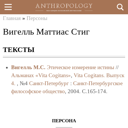
Главная
»
Персоны
Перейти
Вы
Вигелль Маттиас Стиг
к
здесь
основному
ТЕКСТЫ
содержанию
Вигелль М.С.
Этическое измерение истины
//
Альманах «Vita Cogitans»
,
Vita Cogitans. Выпуск
4.
, №4
Санкт-Петербург
:
Санкт-Петербургское
философское общество
, 2004. C.165-174.
ПЕРСОНА