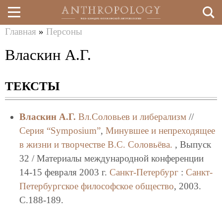
Главная
»
Персоны
Перейти
Вы
Власкин А.Г.
к
здесь
основному
ТЕКСТЫ
содержанию
Власкин А.Г.
Вл.Соловьев и либерализм
//
Серия “Symposium”
,
Минувшее и непреходящее
в жизни и творчестве В.С. Соловьёва.
, Выпуск
32 / Материалы международной конференции
14-15 февраля 2003 г.
Санкт-Петербург
:
Санкт-
Петербургское философское общество
, 2003.
C.188-189.