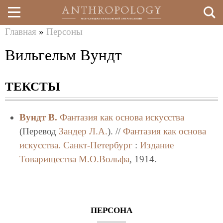
Главная
»
Персоны
Перейти
Вы
Вильгельм Вундт
к
здесь
основному
ТЕКСТЫ
содержанию
Вундт В.
Фантазия как основа искусства
(Перевод
Зандер Л.А.
). //
Фантазия как основа
искусства.
Санкт-Петербург
:
Издание
Товарищества М.О.Вольфа
, 1914.
ПЕРСОНА