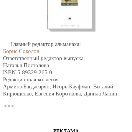
Главный редактор альманаха:
Борис Соколов
Ответственный редактор выпуска:
Наталья Постолова
ISBN 5-89329-265-0
Редакционная коллегия:
Арминэ Багдасарян, Игорь Кауфман, Виталий
Кирющенко, Евгения Короткова, Данила Ланин,
Алексей Малинов
,
Данил Разеев
,
Евгений Соколов
,
Анна Шабалина
Выпускающие редакторы:
Даниэль Орлов,
Игорь Кауфман
Дизайн макета:
РЕКЛАМА