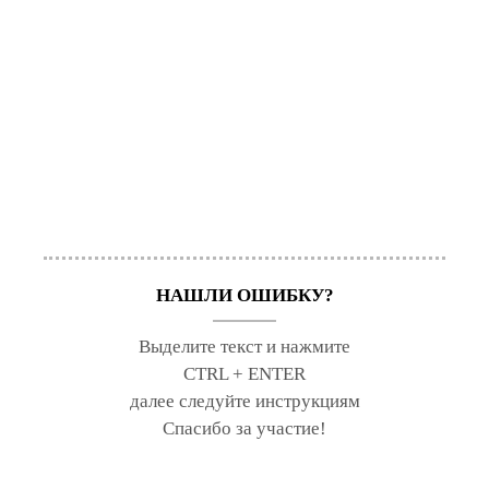
офорт, гравюра резцом, акварель, гуашь, 1761,
Государственный Эрмитаж.
©
Соколов Б.Г.
, 2015
© Издательство РХГА, 2015
© СПбГУ, 2015
НАШЛИ ОШИБКУ?
Выделите текст и нажмите
CTRL + ENTER
далее следуйте инструкциям
Спасибо за участие!