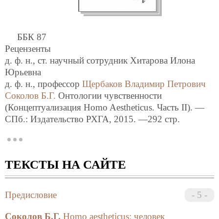
ББК 87
Рецензенты
д. ф. н., ст. научный сотрудник Хитарова Илона
Юрьевна
д. ф. н., профессор
Щербаков Владимир Петрович
Cоколов Б.Г.
Онтологии чувственности
(Концептуализация Homo Aestheticus. Часть II). —
СПб.: Издательство РХГА, 2015. —292 стр.
ISBN 978-5-88812-751-3
Предалагаемая читателю монография
Соколова Б.Г.
«Онтологии чувственности» представляет собой
ТЕКСТЫ НА САЙТЕ
вторую часть серии монографий, посвященных
анализу тематизации и концептуализации Homo
Aestheticus. В ней автор исследует историю, статус и
Предисловие
5
символический горизонт чувственности. В
монографии подвергается анализу не только
Соколов Б.Г.
Homo aestheticus: человек