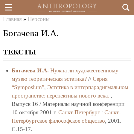
Главная
»
Персоны
Перейти
Вы
Богачева И.А.
к
здесь
основному
ТЕКСТЫ
содержанию
Богачева И.А.
Нужна ли художественному
музею теоретическая эстетика?
//
Серия
“Symposium”
,
Эстетика в интерпарадигмальном
пространстве: перспективы нового века.
,
Выпуск 16 / Материалы научной конференции
10 октября 2001 г.
Санкт-Петербург
:
Санкт-
Петербургское философское общество
, 2001.
C.15-17.