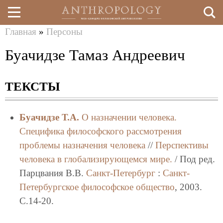
Главная
»
Персоны
Перейти
Вы
Буачидзе Тамаз Андреевич
к
здесь
основному
ТЕКСТЫ
содержанию
Буачидзе Т.А.
О назначении человека.
Специфика философского рассмотрения
проблемы назначения человека
//
Перспективы
человека в глобализирующемся мире.
/ Под ред.
Парцвания В.В.
Санкт-Петербург
:
Санкт-
Петербургское философское общество
, 2003.
C.14-20.