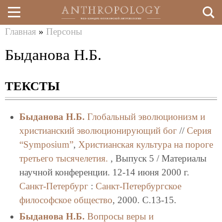
Главная
»
Персоны
Перейти
Вы
Быданова Н.Б.
к
здесь
основному
ТЕКСТЫ
содержанию
Быданова Н.Б.
Глобальный эволюционизм и
христианский эволюционирующий бог
//
Серия
“Symposium”
,
Христианская культура на пороге
третьего тысячелетия.
, Выпуск 5 / Материалы
научной конференции. 12-14 июня 2000 г.
Санкт-Петербург
:
Санкт-Петербургское
философское общество
, 2000. C.13-15.
Быданова Н.Б.
Вопросы веры и