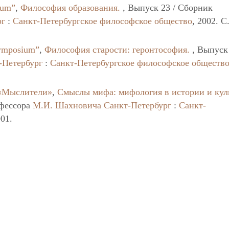
ium”
,
Философия образования.
, Выпуск 23 / Сборник
рг
:
Санкт-Петербургское философское общество
, 2002. C
ymposium”
,
Философия старости: геронтософия.
, Выпуск 
-Петербург
:
Санкт-Петербургское философское обществ
«Мыслители»
,
Смыслы мифа: мифология в истории и кул
офессора
М.И. Шахновича
Санкт-Петербург
:
Санкт-
001.