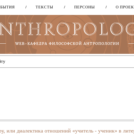
ОБЫТИЯ
ТЕКСТЫ
ПЕРСОНЫ
О ПРОЕ
Перейти
к
основному
содержанию
ру, или диалектика отношений «учитель - ученик» в лите