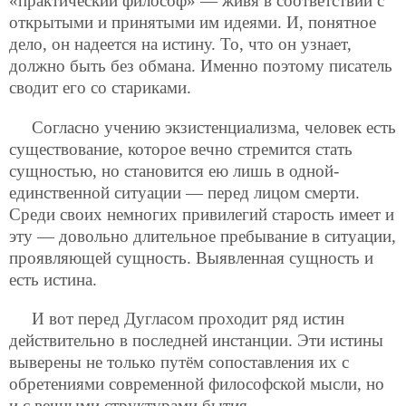
«практический философ» — живя в соответствии с
открытыми и принятыми им идеями. И, понятное
дело, он надеется на истину. То, что он узнает,
должно быть без обмана. Именно поэтому писатель
сводит его со стариками.
Согласно учению экзистенциализма, человек есть
существование, которое вечно стремится стать
сущностью, но cтановится ею лишь в одной-
единственной ситуации — перед лицом смерти.
Среди своих немногих привилегий старость имеет и
эту — довольно длительное
пребывание в ситуации,
проявляющей сущность. Выявленная сущность и
есть истина.
И вот перед Дугласом проходит ряд истин
действительно в последней инстанции. Эти истины
выверены не только путём сопоставления их с
обретениями современной философской мысли, но
и с вечными структурами бытия,