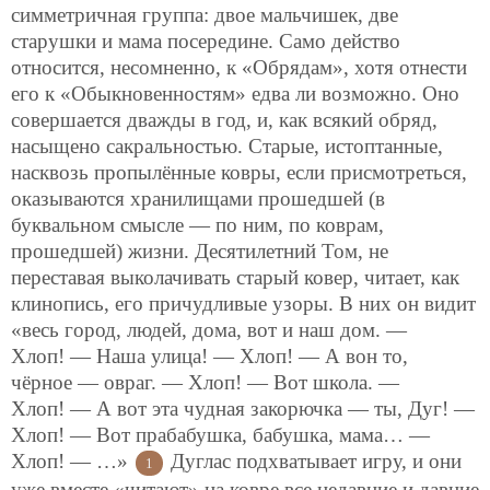
симметричная группа: двое мальчишек, две
старушки и мама посередине. Само действо
относится, несомненно, к «Обрядам», хотя отнести
его к «Обыкновенностям» едва ли возможно. Оно
совершается дважды в год, и, как всякий обряд,
насыщено сакральностью. Старые, истоптанные,
насквозь пропылённые ковры, если присмотреться,
оказываются хранилищами прошедшей (в
буквальном смысле — по ним, по коврам,
прошедшей) жизни. Десятилетний Том, не
переставая выколачивать старый ковер, читает, как
клинопись, его причудливые узоры. В них он видит
«весь город, людей, дома, вот и наш дом. —
Хлоп! — Наша улица! — Хлоп! — А вон то,
чёрное — овраг. — Хлоп! — Вот школа. —
Хлоп! — А вот эта чудная закорючка — ты, Дуг! —
Хлоп! — Вот прабабушка, бабушка, мама… —
Хлоп! — …»
Дуглас подхватывает игру, и они
1
уже вместе «читают» на ковре все недавние и давние