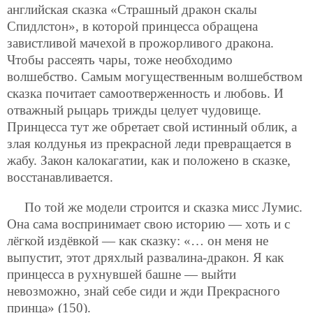
английская сказка «Страшный дракон скалы
Спидлстон», в которой принцесса обращена
завистливой мачехой в прожорливого дракона.
Чтобы рассеять чары, тоже необходимо
волшебство. Cамым могущественным волшебством
cказка почитает самоотверженность и любовь. И
отважный рыцарь трижды целует чудовище.
Принцесса тут же обретает свой истинный облик, а
злая колдунья из прекрасной леди превращается в
жабу. Закон калокагатии, как и положено в сказке,
восстанавливается.
По той же модели строится и сказка мисс Лумис.
Она сама воспринимает свою историю — хоть и с
лёгкой издёвкой — как сказку: «… он меня не
выпустит, этот дряхлый развалина-дракон. Я как
принцесса в рухнувшей башне — выйти
невозможно, знай себе сиди и жди Прекрасного
принца» (150).