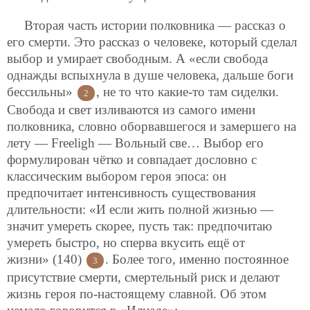
Вторая часть истории полковника — рассказ о
его смерти. Это рассказ о человеке, который сделал
выбор и умирает свободным. А «если свобода
однажды вспыхнула в душе человека, дальше боги
бессильны»
, не то что какие-то там сиделки.
2
Cвобода и свет
изливаются из самого имени
полковника, словно оборвавшегося и замершего на
лету — Freeligh — Вольный све… Выбор его
формулирован чётко и совпадает дословно с
классическим выбором героя эпоса: он
предпочитает интенсивность существования
длительности: «И если жить полной жизнью —
значит умереть скорее, пусть так: предпочитаю
умереть быстро, но сперва вкусить ещё от
жизни» (140)
. Более того, именно постоянное
3
присутствие смерти, смертельный риск и делают
жизнь героя по-настоящему славной. Об этом