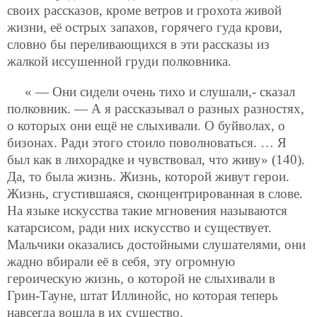
своих рассказов, кроме ветров и грохота живой
жизни, её острых запахов, горячего гуда крови,
словно бы переливающихся в эти рассказы из
жалкой иссушенной груди полковника.
« — Они сидели очень тихо и слушали,- сказал
полковник. — А я рассказывал о разных разностях,
о которых они ещё не слыхивали. О буйволах, о
бизонах. Ради этого стоило поволноваться. … Я
был как в лихорадке и чувствовал, что живу» (140).
Да, то была жизнь. Жизнь, которой живут герои.
Жизнь, сгустившаяся, сконцентрированная в слове.
На языке искусства такие мгновения называются
катарсисом, ради них искусство и существует.
Мальчики оказались достойными слушателями, они
жадно вбирали её в себя, эту огромную
героическую жизнь, о которой не слыхивали в
Грин-Тауне, штат Иллинойс, но которая теперь
навсегда вошла в их существо.