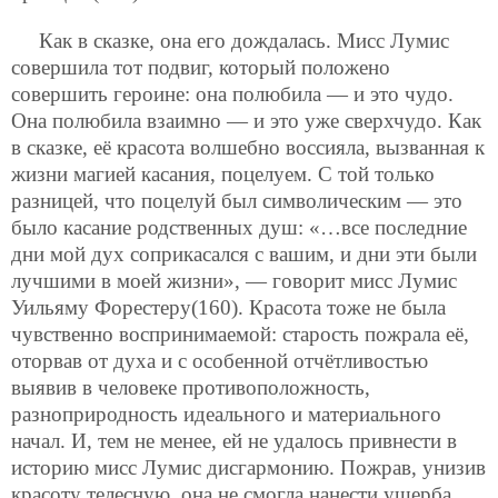
Как в сказке, она его дождалась. Мисс Лумис
совершила тот подвиг, который положено
совершить героине: она полюбила — и это чудо.
Она полюбила взаимно — и это уже сверхчудо. Как
в сказке, её красота волшебно воссияла, вызванная к
жизни магией касания, поцелуем. С той только
разницей, что поцелуй был символическим — это
было касание родственных душ: «…все последние
дни мой дух соприкасался с вашим, и дни эти были
лучшими в моей жизни», — говорит мисс Лумис
Уильяму Форестеру(160). Красота тоже не была
чувственно воспринимаемой: старость пожрала её,
оторвав от духа и с особенной отчётливостью
выявив в человеке противоположность,
разноприродность идеального и материального
начал. И, тем не менее, ей не удалось привнести в
историю мисс Лумис дисгармонию. Пожрав, унизив
красоту телесную, она не смогла нанести ущерба