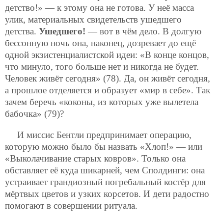
детство!» — к этому она не готова. У неё масса
улик, материальных свидетельств ушедшего
детства.
Ушедшего!
— вот в чём дело. В долгую
бессонную ночь она, наконец, дозревает до ещё
одной экзистенциалистской идеи: «В конце концов,
что минуло, того больше нет и никогда не будет.
Человек живёт сегодня» (78). Да, он живёт сегодня,
а прошлое отделяется и образует «мир в себе». Так
зачем беречь
«коконы, из которых уже вылетела
бабочка» (79)?
И миссис Бентли предпринимает операцию,
которую можно было бы назвать «Хлоп!» — или
«Выколачивание старых ковров». Только она
обставляет её куда шикарней, чем Сполдинги: она
устраивает грандиозный погребальный костёр для
мёртвых цветов и узких корсетов. И дети радостно
помогают в совершении ритуала.