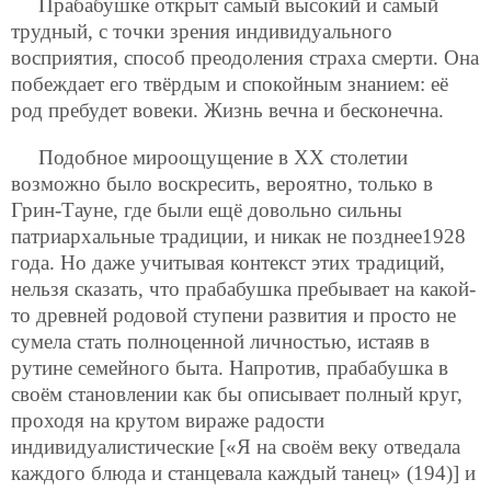
Прабабушке открыт самый высокий и самый
трудный, с точки зрения индивидуального
восприятия, способ преодоления страха смерти. Она
побеждает его твёрдым и спокойным знанием: её
род пребудет вовеки. Жизнь вечна и бесконечна.
Подобное мироощущение в ХХ столетии
возможно было воскресить, вероятно, только в
Грин-Тауне, где были ещё довольно сильны
патриархальные традиции, и никак не позднее1928
года. Но даже учитывая контекст этих традиций,
нельзя сказать, что прабабушка пребывает на какой-
то древней родовой ступени развития и просто не
сумела стать полноценной личностью, истаяв в
рутине семейного быта. Напротив, прабабушка в
своём становлении как бы описывает полный круг,
проходя на крутом вираже радости
индивидуалистические [«Я на своём веку отведала
каждого блюда и станцевала каждый танец» (194)] и