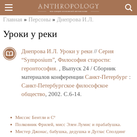
Главная
»
Персоны
»
Днепрова И.Л.
Перейти
Вы
Уроки у реки
к
здесь
основному
Днепрова И.Л.
Уроки у реки
//
Серия
содержанию
“Symposium”
,
Философия старости:
геронтософия.
, Выпуск 24 / Сборник
материалов конференции
Санкт-Петербург
:
Санкт-Петербургское философское
общество
, 2002. C.6-14.
Миссис Бентли и Сº
Полковник Фрилей, мисс Элен Лумис и прабабушка.
Мистер Джонас, бабушка, дедушка и Дуглас Сполдинг