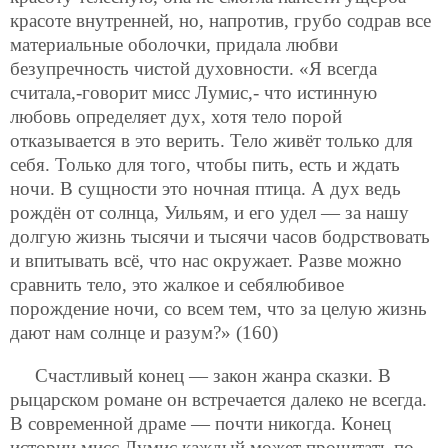
красоте внутренней, но, напротив, грубо содрав все
материальные оболочки, придала любви
безупречность чистой духовности. «Я всегда
считала,-говорит мисс Лумис,- что истинную
любовь определяет дух, хотя тело порой
отказывается в это верить. Тело живёт только для
себя. Только для того, чтобы пить, есть и ждать
ночи. В сущности это ночная птица. А дух ведь
рождён от солнца, Уильям, и его удел — за нашу
долгую жизнь тысячи и тысячи часов бодрствовать
и впитывать всё, что нас окружает. Разве можно
сравнить тело, это жалкое и себялюбивое
порождение ночи, со всем тем, что за целую жизнь
дают нам солнце и разум?» (160)
Счастливый конец — закон жанра сказки. В
рыцарском романе он встречается далеко не всегда.
В современной драме — почти никогда. Конец
истории мисс Лумис каждый может прочитать по-