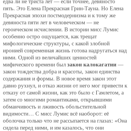
едва ли не триста лет — если точнее, девяносто
пять. Это Елена Прекрасная Грин-Тауна. Но Елена
Прекрасная эпохи постмодернизма и к тому же
девяноста пяти лет в человеческом — не
героическом исчислении. В истории мисс Лумис
особенно остро ощущается, как трещат
мифологические структуры, с какой злобной
иронией современная жизнь готова надругаться над
ними. Одной из величайших ценностей
мифического времени был
закон калокагатии
—
закон тождества добра и красоты, закон единства
содержания и формы. В новое время закон этот
давно рухнул, и отказ жизни от него мог привести к
отказу от самой жизни, как это было с Гамлетом, а
затем со многими романтиками, открывшими
обманчивость и лживость обольстительной
видимости… С мисс Лумис всё наоборот: её
оболочка только что не рассыпается на глазах: «Она
сидела перед ними, и им казалось, что они