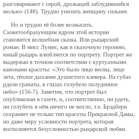
разговаривают с серой, дрожащей заблудившейся
молью» (148). Трудно унизить женщину сильнее.
Но и трудно её более возвысить.
Сюжетообразующим ядром этой истории
становится волшебная сказка. Или рыцарский
роман. В мисс Лумис, как в сказочную героиню,
юный рыцарь влюбляется по портрету. Портрет же
выдержан в точном соответствии с куртуазными
канонами красоты: «Это было лицо весны, лицо
лета, тёплое дыхание душистого клевера. На губах
рдели гранаты, в глазах голубело полуденное
небо» (156-7). Заметим, что портрет был
опубликован в газете, и, соответственно, ни рдеть,
ни голубеть в нём ничего не могло, т.е. Брэдбери
сохраняет не только тип красоты Прекрасной Дамы,
но даже меру условности портрета, которая
восполняется безусловностью рыцарской любви.