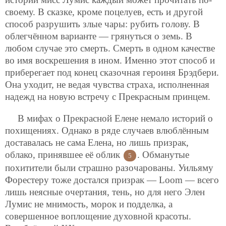
своему. В сказке, кроме поцелуев, есть и другой
способ разрушить злые чары: рубить голову. В
облегчённом варианте — грянуться о земь. В
любом случае это смерть. Смерть в одном качестве
во имя воскрешения в ином. Именно этот способ и
приберегает под конец сказочная героиня Брэдбери.
Она уходит, не ведая чувства страха, исполненная
надежд на новую встречу с Прекрасным принцем.
В мифах о Прекрасной Елене немало историй о
похищениях. Однако в ряде случаев влюблённым
доставалась не сама Елена, но лишь призрак,
облако, принявшее её облик
. Обманутые
5
похитители были страшно разочарованы. Уильяму
Форестеру тоже достался призрак — Loom — всего
лишь неясные очертания, тень, но для него Элен
Лумис не мнимость, морок и подделка, а
совершенное воплощение духовной красоты.