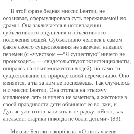
В этой фразе бедная миссис Бентли, не
осознавая, сформулировала суть переживаемой ею
драмы. Она заключается в несовпадении
субъективного ощущения и объективного
положения вещей. Субъективно человек в самом
факте своего существования не замечает никаких
перемен (с «чувством —“Я существую” ничего не
происходит», — свидетельствуют экзистенциалисты,
опираясь на опыт множества людей), но само-то
существование по природе своей переменчиво. Оно
меняется, а ты за ним не поспеваешь. Так случилось
и с миссис Бентли. Она отстала на «тысячу
миллионов лет» и ничего не заметила, а жестокие в
своей правдивости дети обвиняют её во лжи, и
Дуглас уже готов записать в тетрадку: «Ясно, как
апельсин: старики никогда не были детьми» (83).
Миссис Бентли оскорблена: «Отнять у меня