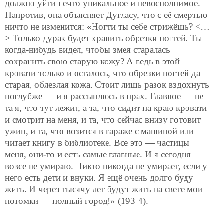
должно уйти нечто уникальное и невосполнимое.
Напротив, она объясняет Дугласу, что с её смертью
ничто не изменится: «Ногти ты себе стрижёшь? <…
> Только дурак будет хранить обрезки ногтей. Ты
когда-нибудь видел, чтобы змея старалась
сохранить свою старую кожу? А ведь в этой
кровати только и осталось, что обрезки ногтей да
старая, облезлая кожа. Стоит лишь разок вздохнуть
поглубже — и я рассыплюсь в прах. Главное — не
та я, что тут лежит, а та, что сидит на краю кровати
и смотрит на меня, и та, что сейчас внизу готовит
ужин, и та, что возится в гараже с машиной или
читает книгу в библиотеке. Все это — частицы
меня, они-то и есть самые главные. И я сегодня
вовсе не умираю. Никто никогда не умирает, если у
него есть дети и внуки. Я ещё очень долго буду
жить. И через тысячу лет будут жить на свете мои
потомки — полный город!» (193-4).