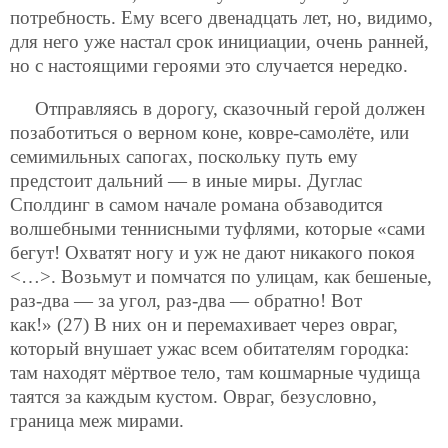
потребность. Ему всего двенадцать лет, но, видимо,
для него уже настал срок инициации, очень ранней,
но с настоящими героями это случается нередко.
Отправляясь в дорогу, сказочный герой должен
позаботиться о верном коне, ковре-самолёте, или
семимильных сапогах, поскольку путь ему
предстоит дальний — в иные миры. Дуглас
Сполдинг в самом начале романа обзаводится
волшебными теннисными туфлями, которые «сами
бегут! Охватят ногу и уж не дают никакого покоя
<…>. Возьмут и помчатся по улицам, как бешеные,
раз-два — за угол, раз-два — обратно! Вот
как!» (27) В них он и перемахивает через овраг,
который внушает ужас всем обитателям городка:
там находят мёртвое тело, там кошмарные чудища
таятся за каждым кустом. Овраг, безусловно,
граница меж мирами.