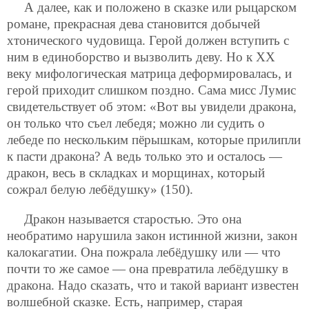
А далее, как и положено в сказке или рыцарском
романе, прекрасная дева становится добычей
хтонического чудовища. Герой должен вступить с
ним в единоборство и вызволить деву. Но к ХХ
веку мифологическая матрица деформировалась, и
герой приходит слишком поздно. Сама мисс Лумис
свидетельствует об этом: «Вот вы увидели дракона,
он только что съел лебедя; можно ли судить о
лебеде по нескольким пёрышкам, которые прилипли
к пасти
дракона? А ведь только это и осталось —
дракон, весь в складках и морщинах, который
сожрал белую лебёдушку» (150).
Дракон называется старостью. Это она
необратимо нарушила закон истинной жизни, закон
калокагатии. Она пожрала лебёдушку или — что
почти то же самое — она превратила лебёдушку в
дракона. Надо сказать, что и такой вариант известен
волшебной сказке. Есть, например, старая