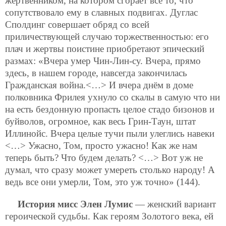
жертвенником, на котором сгорает всё то, что
сопутствовало ему в славных подвигах. Дуглас
Сполдинг совершает обряд со всей
приличествующей случаю торжественностью: его
плач и жертвы поистине приобретают эпический
размах: «Вчера умер Чин-Лин-су. Вчера, прямо
здесь, в нашем городе, навсегда закончилась
Гражданская война.<…> И вчера днём в доме
полковника Фрилея ухнуло со скалы в самую что ни
на есть бездонную пропасть целое стадо бизонов и
буйволов, огромное, как весь Грин-Таун, штат
Иллинойс. Вчера целые тучи пыли улеглись навеки
<…> Ужасно, Том, просто ужасно! Как же нам
теперь быть? Что будем делать? <…> Вот уж не
думал, что сразу может умереть столько народу! А
ведь все они умерли, Том, это уж точно» (144).
История мисс Элен Лумис
— женский вариант
героической судьбы. Как героям Золотого века, ей