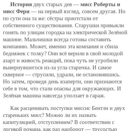
История
двух старых дев —
мисс Роберты и
мисс Ферн
— на первый взгляд, совсем другая. Но
по сути она та же: сёстры приотстали от
собственного существования. Старушки привыкли
гонять по улицам городка на электрической Зелёной
машине. Мальчишки всегда готовы составить
компанию. Может, именно эта компания и сбила
бедняжек с толку? Они всё верили в свой молодой
азарт и живость реакций, пока чуть не угробили
вывернувшегося из-за угла старичка. И самое
скверное — струсили, удрали, не остановившись.
Но затем, проведя день взаперти, они признаются
себе в том, что стали опасны для окружающих. И
Зелёная машина навсегда уползает в гараж.
Как расценивать поступки миссис Бентли и двух
стареньких мисс? Можно ли их назвать
капитуляцией, отступлением? В соответствии с
логикой романа, как раз наоборот — трусостью