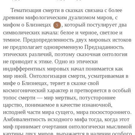
Тематизация смерти в сказках связана с более
древним мифологическим дуализмом миров, с
мифом о Близнецах
, который постулирует два
5
символических начала: белое и черное, светлое и
темное. Предопределенность
двух мировых истоков
не предполагает одновременную Предзаданность
этических различий, поэтому сказочная онтология
не приводит к этике. Одно из этически
индифферентных мировых начал понимается как
мир иной. Онтологизация смерти, усматриваемая в
мифе о Близнецах, теряет в сказке свой
космогонический характер и претворяется в особый
топос смерти — мир мертвых, потустороннее
царство, понимаемое в качестве изнаночной,
исподней части мира сущего, мира посюстороннего.
Амбивалентность исходного мифа тогда, когда этот
миф принимает очертания онтологически мыслимой
картины двух миров, выражается в наличии особого