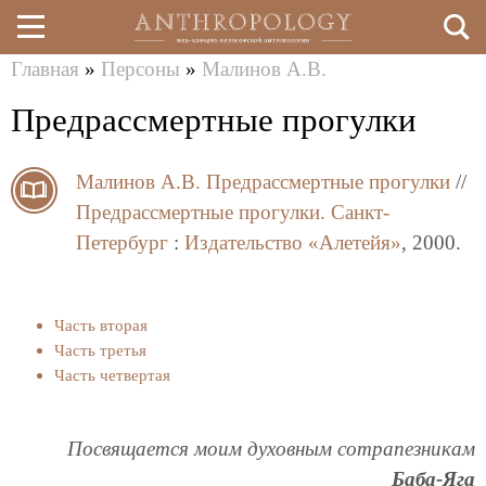
Главная
»
Персоны
»
Малинов А.В.
Перейти
Вы
Предрассмертные прогулки
к
здесь
основному
Малинов А.В.
Предрассмертные прогулки
//
содержанию
Предрассмертные прогулки.
Санкт-
Петербург
:
Издательство «Алетейя»
, 2000.
Часть вторая
Часть третья
Часть четвертая
Посвящается моим духовным сотрапезникам
Баба-Яга