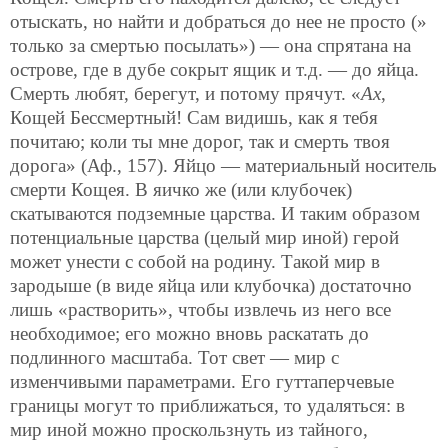
отыскать, но найти и добраться до нее не просто (»
только за смертью посылать») — она спрятана на
острове, где в дубе сокрыт ящик и т.д. — до яйца.
Смерть любят, берегут,
и потому прячут. «
Ах
,
Кощей Бессмертный! Сам видишь, как я тебя
почитаю; коли ты мне дорог, так и смерть твоя
дорога» (Аф., 157). Яйцо — материальный носитель
смерти Кощея. В яичко же (или клубочек)
скатываются подземные царства. И таким образом
потенциальные царства (целый мир иной) герой
может унести с собой на родину. Такой мир в
зародыше (в виде яйца или клубочка) достаточно
лишь «растворить», чтобы извлечь из него все
необходимое; его можно вновь раскатать до
подлинного масштаба. Тот свет — мир с
изменчивыми параметрами. Его гуттаперчевые
границы могут то приближаться, то удаляться: в
мир иной можно проскользнуть из тайного,