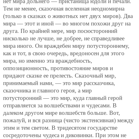
нет мира дольнего — пристанища юдоли и печали.
Тем не менее, сказочная вселенная неодномирна
(только в сказках о животных нет двух миров). Два
мира — этот и иной — во многом похожи друг на
друга. По крайней мере, мир
посюсторонний
нисколько не лучше, не добрее, не справедливее
мира иного. Он враждебен миру потустороннему,
как и тот, в свою очередь, вредоносен для этого
мира, но именно эта враждебность,
оппозиционность, противостояние миров и
придают сказке ее прелесть. Сказочный мир,
принимаемый нами, — это мир рассказчика,
сказочника и главного героя, а мир
потусторонний — это мир, куда главный герой
отправляется за волшебствами и чудесами. В
далеком другом мире волшебств больше. Вот,
пожалуй, и вся разница (чисто экстенсивная) между
этим и тем светом. В тридесятом государстве
сосредоточены чудеса и диковинки. При этом не