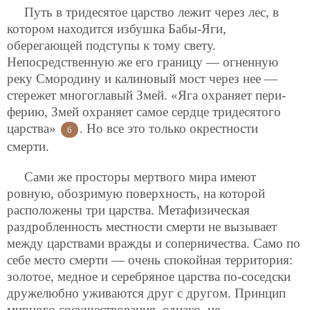
Путь в тридесятое царство лежит через лес, в
котором находится избушка Бабы-Яги,
оберегающей подступы к тому свету.
Непосредственную же его границу — огненную
реку Смородину и калиновый мост через нее —
стережет многоглавый Змей. «Яга охраняет пери-
ферию, Змей охраняет самое сердце тридесятого
царства»
. Но все это только окрестности
6
смерти.
Сами же просторы мертвого мира имеют
ровную, обозримую поверхность, на которой
расположены три царства. Метафизическая
раздробленность местности смерти не вызывает
между царствами вражды и соперничества. Само по
себе место смерти — очень спокойная территория:
золотое, медное и серебряное царства по-соседски
дружелюбно уживаются друг с другом. Принцип
мирного сосуществования, однако, не