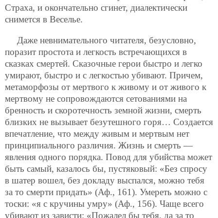
Страха, и окончательно сгинет, диалектически
снимется в Веселье.
Даже невнимательного читателя, безусловно,
поразит простота и легкость встречающихся в
сказках смертей. Сказочные герои быстро и легко
умирают, быстро и с легкостью убивают. Причем,
метаморфозы от мертвого к живому и от живого к
мертвому не сопровождаются сетованиями на
бренность и скоротечность земной жизни, смерть
близких не вызывает безутешного горя…
Создается
впечатление, что между живым и мертвым нет
принципиального различия. Жизнь и смерть —
явления одного порядка. Повод для убийства может
быть самый, казалось бы, пустяковый: «Без спросу
в шатер вошел, без докладу выспался, можно тебя
за то смерти придать» (Аф., 161). Умереть можно с
тоски: «я с кручины умру» (Аф., 156). Чаще всего
убивают из зависти: «Пожалел бы тебя, да за то