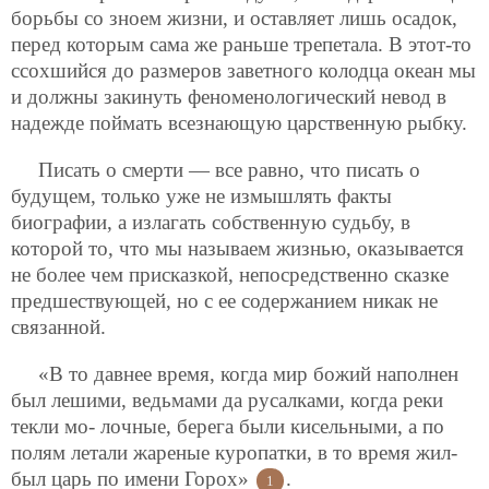
борьбы со зноем жизни, и оставляет лишь осадок,
перед которым сама же раньше трепетала. В этот-то
ссохшийся до размеров заветного колодца океан мы
и должны закинуть феноменологический невод в
надежде поймать всезнающую царственную рыбку.
Писать о смерти — все равно, что писать о
будущем, только уже не измышлять факты
биографии, а излагать собственную судьбу, в
которой то, что мы называем жизнью, оказывается
не более чем присказкой, непосредственно сказке
предшествующей, но с ее содержанием никак не
связанной.
«В то давнее время, когда мир божий наполнен
был лешими, ведьмами да русалками, когда реки
текли мо-
лочные, берега были кисельными, а по
полям летали жареные куропатки, в то время жил-
был царь по имени Горох»
.
1