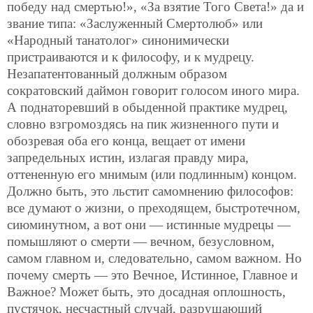
победу над смертью!», «За взятие Того
Света!» да и
звание типа: «Заслуженный Смертолюб» или
«Народный танатолог» синонимически
пристраиваются и к философу, и к мудрецу.
Незапатентованный должным образом
сократовский даймон говорит голосом иного мира.
А поднаторевший в обыденной практике мудрец,
словно взгромоздясь на пик жизненного пути и
обозревая оба его конца, вещает от имени
запредельных истин, излагая правду мира,
оттененную его мнимым (или подлинным) концом.
Должно быть, это льстит самомнению философов:
все думают о жизни, о преходящем, быстротечном,
сиюминутном, а вот они — истинные мудрецы —
помышляют о смерти — вечном, безусловном,
самом главном и, следовательно, самом важном. Но
почему смерть — это Вечное, Истинное, Главное и
Важное? Может быть, это досадная оплошность,
пустячок, несчастный случай, разрушающий