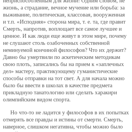
неприспособленным для жизни! Одним словом, не
жизнь, а страдание, вечное мучение или борьба: за
выживание, политическая, классовая, вооруженная
и т.п. «Исподняя» сторона мира, т. е. та, где правит
Смерть, напротив, воплощает все самое лучшее и
ценное. И как люди еще живут в этом мире, почему
не слушают столь озабоченных собственной
неминуемой кончиной философов? Что их держит?
Давно бы умертвили по аскетическим методикам
свою плоть, записались бы на прием к «заплечных
дел» мастеру, практикующему гуманистические
способы отправки на тот свет. А для начала можно
было бы ввести в школах в качестве предмета
прикладную танатологию или сделать харакири
олимпийским видом спорта.
Но что-то не ладится у философов в их попытках
отмерять все правды и истины от смерти. Смерть,
наверное, слишком негативна, чтобы можно было