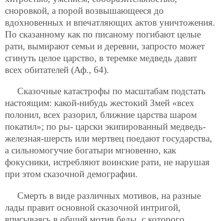
сноровкой, а порой возвышающееся до
вдохновенных и впечатляющих актов уничтожения.
По сказанному как по писаному погибают целые
рати, вымирают семьи и деревни, запросто может
сгинуть целое царство, в теремке медведь давит
всех обитателей (Аф., 64).
Сказочные катастрофы по масштабам подстать
настоящим: какой-нибудь жестокий Змей «всех
полонил, всех разорил, ближние царства шаром
покатил»; по ры-
царски экипированный медведь-
железная-шерсть или мертвец поедают государства,
а сильномогучие богатыри мгновенно, как
фокусники, истребляют воинские рати, не нарушая
при этом сказочной демографии.
Смерть в виде различных мотивов, на разные
лады правит основной сказочной интригой,
вписываясь в общий мотив беды, с которого