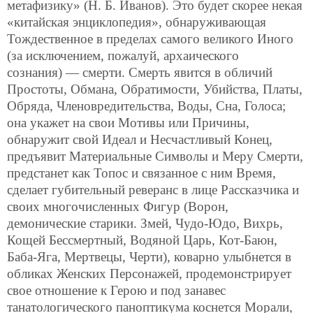
метафизику» (Н. Б. Иванов). Это будет скорее некая
«китайская энциклопедия», обнаруживающая
Тождественное в пределах самого великого Иного
(за исключением, пожалуй, архаического
сознания) — смерти. Смерть явится в обличий
Простоты, Обмана, Обратимости, Убийства, Платы,
Обряда, Членовредительства, Воды, Сна, Голоса;
она укажет на свои Мотивы или Причины,
обнаружит свой Идеал и Несчастливый Конец,
предъявит Материальные Символы и Меру Смерти,
предстанет как Топос и связанное с ним Время,
сделает губительный реверанс в лице Рассказчика и
своих многочисленных Фигур (Ворон,
демонические старики. Змей, Чудо-Юдо, Вихрь,
Кощей Бессмертный, Водяной Царь, Кот-Баюн,
Баба-Яга, Мертвецы, Черти), коварно улыбнется в
обликах Женских Персонажей, продемонстрирует
свое отношение к Герою и под занавес
танатологического паноптикума коснется Морали,