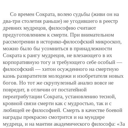
Со времен Сократа, волею судьбы (живи он на
два-три столетия раньше) не угодившего в реестр
древних мудрецов, философию считают
предуготовлением к смерти. При внимательном
рассмотрении в историко-философский микроскоп,
можно было бы усомниться в принадлежности
Сократа к рангу мудрецов, не влезающего в их
корпоративную тогу и требующего себе особый —
философский — хитон осужденного на смертную
казнь развратителя молодежи и изобретателя новых
богов. Но тот же скрупулезный анализ вовсе не
повредит, в отличии от постатейной
переатрибутации Сократа, установлению тесной,
кровной связи смерти как с мудростью, так и с
любящей ее философией. Смерть в качестве боевой
награды прекрасно смотрится и на мундире
мудреца, и на мантии академического философа: «За