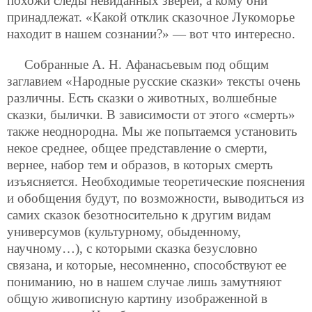
похожи следы невиданных зверей, а кому они
принадлежат. «Какой отклик сказочное Лукоморье
находит в нашем сознании?» — вот что интересно.
Собранные А. Н. Афанасьевым под общим
заглавием «Народные русские сказки» тексты очень
различны. Есть сказки о животных, волшебные
сказки, былички. В зависимости от этого «смерть»
также неоднородна. Мы же попытаемся установить
некое среднее, общее представление о смерти,
вернее, набор тем и образов, в которых смерть
изъясняется. Необходимые теоретические пояснения
и обобщения будут, по возможности, выводиться из
самих сказок безотносительно к другим видам
универсумов (культурному, обыденному,
научному…), с которыми сказка безусловно
связана, и которые, несомненно, способствуют ее
пониманию, но в нашем случае лишь замутняют
общую живописную картину изображенной в