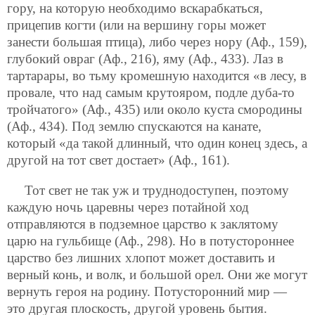
гору, на которую необходимо вскарабкаться,
прицепив когти (или на вершину горы может
занести большая птица), либо через нору (Аф., 159),
глубокий овраг (Аф., 216), яму (Аф., 433). Лаз в
тартарары, во тьму кромешную находится «в лесу, в
провале, что над самым крутояром, подле дуба-то
тройчатого» (Аф., 435) или около куста смородины
(Аф., 434). Под землю спускаются на канате,
который «да такой длинный, что один конец здесь, а
другой на тот свет достает» (Аф., 161).
Тот свет не так уж и труднодоступен, поэтому
каждую ночь царевны через потайной ход
отправляются в подземное царство к заклятому
царю на гульбище (Аф., 298). Но в потустороннее
царство без лишних хлопот может доставить и
верный конь, и волк, и большой орел. Они же могут
вернуть героя на родину. Потусторонний мир —
это другая плоскость, другой уровень бытия.