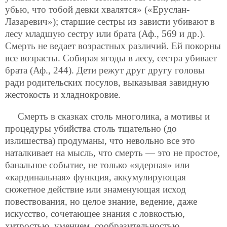
убью, что тобой девки хвалятся» («Еруслан-
Лазаревич»); старшие сестры из зависти убивают в
лесу младшую сестру или брата (Аф., 569 и др.).
Смерть не ведает возрастных различий. Ей покорны
все возрасты. Собирая ягоды в лесу, сестра убивает
брата (Аф., 244). Дети режут друг другу головы
ради родительских посулов, выказывая завидную
жестокость и хладнокровие.
Смерть в сказках столь многолика, а мотивы и
процедуры убийства столь тщательно (до
излишества) продуманы, что невольно все это
наталкивает на мысль, что смерть — это не простое,
банальное событие, не только «ядерная» или
«кардинальная» функция, аккумулирующая
сюжетное действие или знаменующая исход
повествования, но целое знание, ведение, даже
искусство, сочетающее знания с ловкостью,
хитростью, умением, сообразительностью,