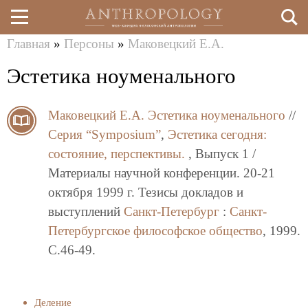
Главная
»
Персоны
»
Маковецкий Е.А.
Перейти
Вы
Эстетика ноуменального
к
здесь
основному
Маковецкий Е.А.
Эстетика ноуменального
//
содержанию
Серия “Symposium”
,
Эстетика сегодня:
состояние, перспективы.
, Выпуск 1 /
Материалы научной конференции. 20-21
октября 1999 г. Тезисы докладов и
выступлений
Санкт-Петербург
:
Санкт-
Петербургское философское общество
, 1999.
C.46-49.
Деление