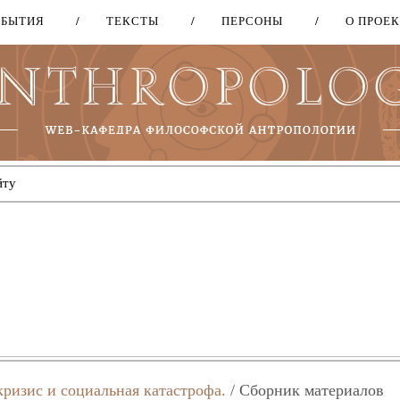
ОБЫТИЯ
ТЕКСТЫ
ПЕРСОНЫ
О ПРОЕ
Перейти
к
основному
содержанию
ризис и социальная катастрофа.
/ Сборник материалов