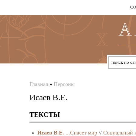
С
Главная
»
Персоны
Вы
Исаев В.Е.
здесь
ТЕКСТЫ
Исаев В.Е.
...Спасет мир
//
Социальный к