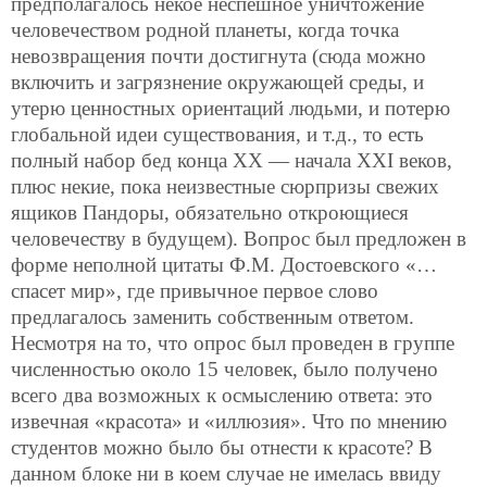
предполагалось некое неспешное уничтожение
человечеством родной планеты, когда точка
невозвращения почти достигнута (сюда можно
включить и загрязнение окружающей среды, и
утерю ценностных ориентаций людьми, и потерю
глобальной идеи существования, и т.д., то есть
полный набор бед конца XX — начала XXI веков,
плюс некие, пока неизвестные сюрпризы свежих
ящиков Пандоры, обязательно откроющиеся
человечеству в будущем). Вопрос был предложен в
форме неполной цитаты Ф.М. Достоевского «…
спасет мир», где привычное первое слово
предлагалось заменить собственным ответом.
Несмотря на то, что опрос был проведен в группе
численностью около 15 человек, было получено
всего два возможных к осмыслению ответа: это
извечная «красота» и «иллюзия». Что по мнению
студентов можно было бы отнести к красоте? В
данном блоке ни в коем случае не имелась ввиду