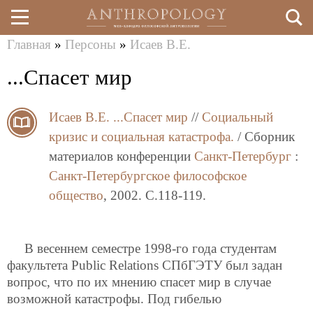
Главная
»
Персоны
»
Исаев В.Е.
Перейти
Вы
...Спасет мир
к
здесь
основному
Исаев В.Е.
...Спасет мир
//
Социальный
содержанию
кризис и социальная катастрофа.
/ Сборник
материалов конференции
Санкт-Петербург
:
Санкт-Петербургское философское
общество
, 2002. C.118-119.
В весеннем семестре 1998-го года студентам
факультета Public Relations СПбГЭТУ был задан
вопрос, что по их мнению спасет мир в случае
возможной катастрофы. Под гибелью