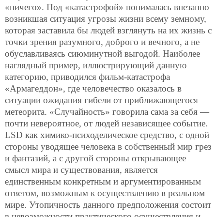
«ничего». Под «катастрофой» понималась внезапно
возникшая ситуация угрозы жизни всему земному,
которая заставила бы людей взглянуть на их жизнь с
точки зрения разумного, доброго и вечного, а не
обуславливаясь сиюминутной выгодой. Наиболее
наглядный пример, иллюстрирующий данную
категорию, приводился фильм-катастрофа
«Армагеддон», где человечество оказалось в
ситуации ожидания гибели от приближающегося
метеорита. «Случайность» говорила сама за себя —
почти невероятное, от людей независящее событие.
LSD как химико-психоделическое средство, с одной
стороны уводящее человека в собственный мир грез
и фантазий, а с другой стороны открывающее
смысл мира и существования, является
единственным конкретным и аргументированным
ответом, возможным к осуществлению в реальном
мире. Утопичность данного предположения состоит
в невозможности практического осуществления и,