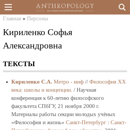
Главная
»
Персоны
Перейти
Вы
Кириленко Софья
к
здесь
основному
Александровна
содержанию
ТЕКСТЫ
Кириленко С.А.
Метро - миф
//
Философия XX
века: школы и концепции.
/ Научная
конференция к 60-летию философского
факультета СПбГУ, 21 ноября 2000 г.
Материалы работы секции молодых учёных
«Философия и жизнь»
Санкт-Петербург
:
Санкт-