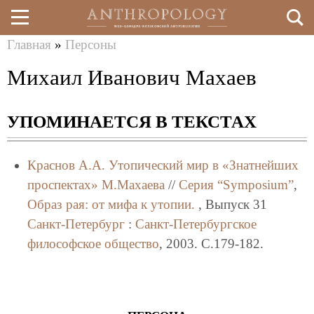
Главная
»
Персоны
Перейти
Вы
Михаил Иванович Махаев
к
здесь
основному
УПОМИНАЕТСЯ В ТЕКСТАХ
содержанию
Краснов А.А.
Утопический мир в «Знатнейших
проспектах» М.Махаева
//
Серия “Symposium”
,
Образ рая: от мифа к утопии.
, Выпуск 31
Санкт-Петербург
:
Санкт-Петербургское
философское общество
, 2003. C.179-182.