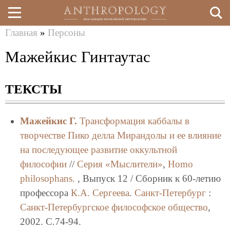
Главная
»
Персоны
Перейти
Вы
Мажейкис Гинтаутас
к
здесь
основному
ТЕКСТЫ
содержанию
Мажейкис Г.
Трансформация каббалы в
творчестве Пико делла Мирандолы и ее влияние
на последующее развитие оккультной
философии
//
Серия «Мыслители»
,
Homo
philosophans.
, Выпуск 12 / Сборник к 60-летию
профессора
К.А. Сергеева
.
Санкт-Петербург
:
Санкт-Петербургское философское общество
,
2002. C.74-94.