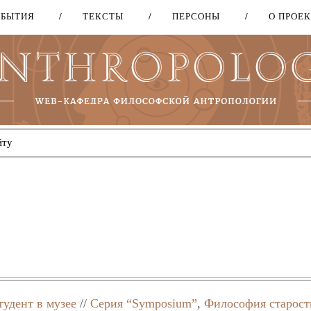
ОБЫТИЯ
ТЕКСТЫ
ПЕРСОНЫ
О ПРОЕ
Перейти
к
основному
содержанию
тудент в музее
//
Серия “Symposium”
,
Философия старост