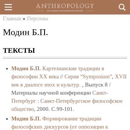
Главная
»
Персоны
Перейти
Вы
Модин Б.П.
к
здесь
основному
ТЕКСТЫ
содержанию
Модин Б.П.
Картезианские традиции в
философии XX века
//
Серия “Symposium”
,
XVII
век в диалоге эпох и культур.
, Выпуск 8 /
Материалы научной конференции
Санкт-
Петербург
:
Санкт-Петербургское философское
общество
, 2000. C.99-101.
Модин Б.П.
Формирование традиции
философских дискурсов (от оппозиции к