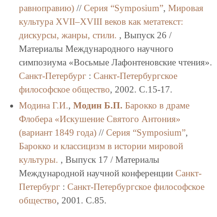
равноправию)
//
Серия “Symposium”
,
Мировая
культура XVII–XVIII веков как метатекст:
дискурсы, жанры, стили.
, Выпуск 26 /
Материалы Международного научного
симпозиума «Восьмые Лафонтеновские чтения».
Санкт-Петербург
:
Санкт-Петербургское
философское общество
, 2002. C.15-17.
Модина Г.И.
,
Модин Б.П.
Барокко в драме
Флобера «Искушение Святого Антония»
(вариант 1849 года)
//
Серия “Symposium”
,
Барокко и классицизм в истории мировой
культуры.
, Выпуск 17 / Материалы
Международной научной конференции
Санкт-
Петербург
:
Санкт-Петербургское философское
общество
, 2001. C.85.