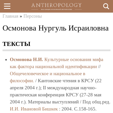
Главная
»
Персоны
Перейти
Вы
Осмонова Нургуль Исраиловна
к
здесь
основному
ТЕКСТЫ
содержанию
Осмонова Н.И.
Культурные основания мифа
как фактора национальной идентификации
//
Общечеловеческое и национальное в
философии.
/ Кантовские чтения в КРСУ (22
апреля 2004 г.); II международная научно-
практическая конференция КРСУ (27-28 мая
2004 г.). Материалы выступлений / Под общ.ред.
И.И. Ивановой
Бишкек
: 2004. C.158-165.