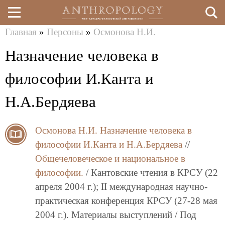
Главная
»
Персоны
»
Осмонова Н.И.
Перейти
Вы
Назначение человека в
к
здесь
основному
философии И.Канта и
содержанию
Н.А.Бердяева
Осмонова Н.И.
Назначение человека в
философии И.Канта и Н.А.Бердяева
//
Общечеловеческое и национальное в
философии.
/ Кантовские чтения в КРСУ (22
апреля 2004 г.); II международная научно-
практическая конференция КРСУ (27-28 мая
2004 г.). Материалы выступлений / Под