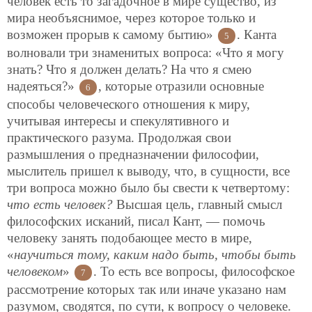
человек есть то загадочное в мире существо, из
мира необъяснимое, через которое только и
возможен прорыв к самому бытию»
. Канта
5
волновали три знаменитых вопроса: «Что я могу
знать? Что я должен делать? На что я смею
надеяться?»
, которые отразили основные
6
способы человеческого отношения к миру,
учитывая интересы и спекулятивного и
практического разума. Продолжая свои
размышления о предназначении философии,
мыслитель пришел к выводу, что, в сущности, все
три вопроса можно было бы свести к четвертому:
что есть человек?
Высшая цель, главный смысл
философских исканий, писал Кант, — помочь
человеку занять подобающее место в мире,
«
научиться тому, каким надо быть, чтобы быть
человеком
»
. То есть все вопросы, философское
7
рассмотрение которых так или иначе указано нам
разумом, сводятся, по сути, к вопросу о человеке.