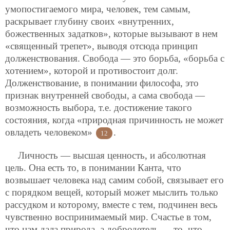
умопостигаемого мира, человек, тем самым,
раскрывает глубину своих «внутренних,
божественных задатков», которые вызывают в нем
«священный трепет», выводя отсюда принцип
долженствования.
Свобода — это борьба, «борьба с
хотением», которой и противостоит долг.
Долженствование, в понимании философа, это
признак внутренней свободы, а сама свобода —
возможность выбора, т.е. достижение такого
состояния, когда «природная причинность не может
овладеть человеком»
.
12
Личность — высшая ценность, и абсолютная
цель. Она есть то, в понимании Канта, что
возвышает человека над самим собой, связывает его
с порядком вещей, который может мыслить только
рассудком и которому, вместе с тем, подчинен весь
чувственно воспринимаемый мир. Счастье в том,
что нам дала природа, а добродетель — то, что