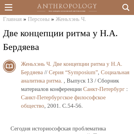
Главная
»
Персоны
»
Женьхэнь Ч.
Перейти
Вы
Две концепции ритма у Н.А.
к
здесь
основному
Бердяева
содержанию
Женьхэнь Ч.
Две концепции ритма у Н.А.
Бердяева
//
Серия “Symposium”
,
Социальная
аналитика ритма.
, Выпуск 13 / Сборник
материалов конференции
Санкт-Петербург
:
Санкт-Петербургское философское
общество
, 2001. C.54-56.
Сегодня историософская проблематика