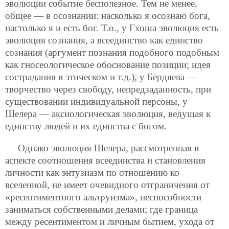
эволюции событие бесполезное. Тем не менее,
общее — в осознании: насколько я осознаю бога,
настолько я и есть бог. Т.о., у Гхоша эволюция есть
эволюция сознания, а всеединство как единство
сознания (аргумент познания подобного подобным
как гносеологическое обоснование позиции; идея
сострадания в этическом и т.д.), у Бердяева —
творчество через свободу, непредзаданность, при
существовании индивидуальной персоны, у
Шелера — аксиологическая эволюция, ведущая к
единству людей и их единства с богом.
Однако эволюция Шелера, рассмотренная в
аспекте соотношения всеединства и становления
личности как энтузиазм по отношению ко
вселенной, не имеет очевидного отграничения от
«ресентиментного альтруизма», неспособности
заниматься собственными делами; где граница
между ресентиментом и личным бытием, ухода от