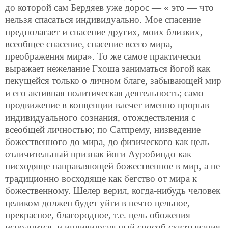
до которой сам Бердяев уже дорос — « это — что
нельзя спасаться индивидуально. Мое спасение
предполагает и спасение других, моих близких,
всеобщее спасение, спасение всего мира,
преображения мира». То же самое практически
выражает нежелание Гхоша заниматься йогой как
пекущейся только о личном благе, забывающей мир
и его активная политическая деятельность; само
продвижение в концепции влечет именно прорыв
индивидуального сознания, отождествления с
всеобщей личностью; по Сатпрему, низведение
божественного до мира, до физического как цель —
отличительный признак йоги Ауробиндо как
нисходяще направляющей божественное в мир, а не
традиционно восходяще как бегство от мира к
божественному. Шелер верил, когда-нибудь человек
целиком должен будет уйти в нечто цельное,
прекрасное, благородное, т.е. цель обожения
исполнится, и индивидуальный способ схватывания,