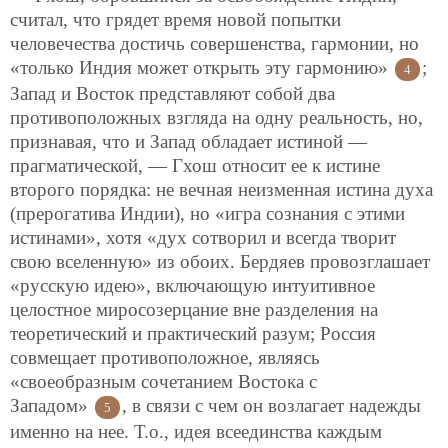
считал, что грядет время новой попытки
человечества достичь совершенства, гармонии, но
«только Индия может открыть эту гармонию»
;
4
Запад и Восток представляют собой два
противоположных взгляда на одну реальность, но,
признавая, что и Запад обладает истиной —
прагматической, — Гхош относит ее к истине
второго порядка: не вечная неизменная истина духа
(прерогатива Индии), но «игра сознания с этими
истинами», хотя «дух сотворил и всегда творит
свою вселенную» из обоих. Бердяев провозглашает
«русскую идею», включающую интуитивное
целостное миросозерцание вне разделения на
теоретический и практический разум; Россия
совмещает противоположное, являясь
«своеобразным сочетанием Востока с
Западом»
, в связи с чем он возлагает надежды
5
именно на нее. Т.о., идея всеединства каждым