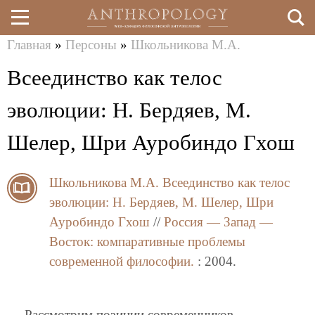
Главная
»
Персоны
»
Школьникова М.А.
Перейти
Вы
Всеединство как телос
к
здесь
основному
эволюции: Н. Бердяев, М.
содержанию
Шелер, Шри Ауробиндо Гхош
Школьникова М.А.
Всеединство как телос
эволюции: Н. Бердяев, М. Шелер, Шри
Ауробиндо Гхош
//
Россия — Запад —
Восток: компаративные проблемы
современной философии.
: 2004.
Рассмотрим позиции современников,