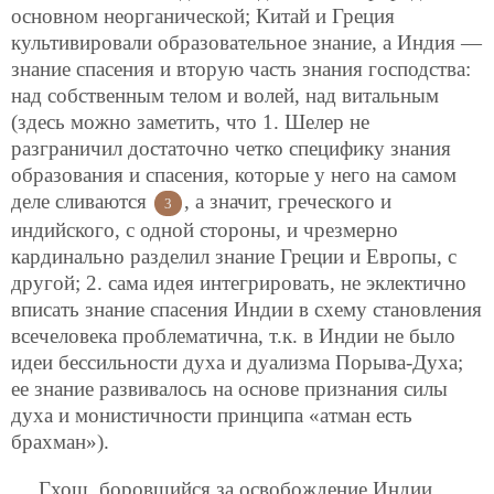
основном неорганической; Китай и Греция
культивировали образовательное знание, а Индия —
знание спасения и вторую часть знания господства:
над собственным телом и волей, над витальным
(здесь можно заметить, что 1. Шелер не
разграничил достаточно четко специфику знания
образования и спасения, которые у него на самом
деле сливаются
, а значит, греческого и
3
индийского, с одной стороны, и чрезмерно
кардинально разделил знание Греции и Европы, с
другой; 2. сама идея интегрировать, не эклектично
вписать знание спасения Индии в схему становления
всечеловека проблематична, т.к. в Индии не было
идеи бессильности духа и дуализма Порыва-Духа;
ее знание развивалось на основе признания силы
духа и монистичности принципа «атман есть
брахман»).
Гхош, боровшийся за освобождение Индии,