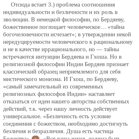
Отсюда встает 3.) проблема соотношения
индивидуальности и безличности и их роль в
эволюции. В немецкой философии, по Бердяеву,
божественное поглощает человеческое… «тайна
богочеловечности исчезает»; в утверждении некой
нередуцируемости человеческого к рациональному
и не в качестве иррационального, но — тайны
встречаются интуиции Бердяева и Гхоша. Но в
религиозной философии Индии Бердяев признает
классический образец неприемлемого для себя
мистического монизма. И Гхош, по Бердяеву,
«самый замечательный из современных
религиозных философов Индии» наставляет
отказаться от идеи нашего авторства собственных
действий, т.к. через нашу личность действует
универсальное. «Безличность есть условие
соединения с божеством, необходимо достигнуть
безличия и безразличия. Душа есть частица
Божества»
. «Вся ваша жизнь должна быть