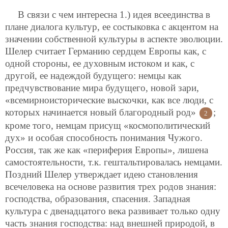
В связи с чем интересна 1.) идея всеединства в
плане диалога культур, ее состыковка с акцентом на
значении собственной культуры в аспекте эволюции.
Шелер считает Германию сердцем Европы как, с
одной стороны, ее духовным истоком и как, с
другой, ее надеждой будущего: немцы как
предчувствование мира будущего, новой зари,
«всемирноисторические выскочки, как все люди, с
которых начинается новый благородный род»
;
2
кроме того, немцам присущ «космополитический
дух» и особая способность понимания Чужого.
Россия, так же как «периферия Европы», лишена
самостоятельности, т.к. гештальтировалась немцами.
Поздний Шелер утверждает идею становления
всечеловека на основе развития трех родов знания:
господства, образования, спасения. Западная
культура с двенадцатого века развивает только одну
часть знания господства: над внешней природой, в