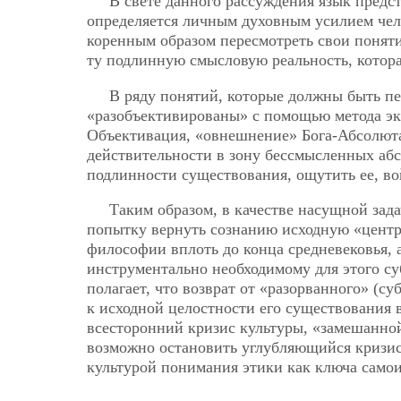
В свете данного рассуждения язык предс
определяется личным духовным усилием чело
коренным образом пересмотреть свои поняти
ту подлинную смысловую реальность, которая
В ряду понятий, которые должны быть пе
«разобъективированы» с помощью метода экз
Объективация, «овнешнение» Бога-Абсолюта,
действительности в зону бессмысленных абс
подлинности существования, ощутить ее, вой
Таким образом, в качестве насущной зад
попытку вернуть сознанию исходную «центр
философии вплоть до конца средневековья, 
инструментально необходимому для этого су
полагает, что возврат от «разорванного» (с
к исходной целостности его существования 
всесторонний кризис культуры, «замешанной
возможно остановить углубляющийся кризис
культурой понимания этики как ключа само