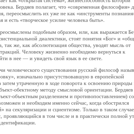
тает как «открытая система», жизнеспособность которой
века. Бердяев полагает, что «современная философия» 
я, переосмыслить их уже не как «инструменты познания»
 и есть «творческое усилие человека быть».
реосмыслены подобным образом, или, как выражается Бе
истенциальной диалектики, стоят понятия «Бог» и «общ
 так же, как абсолютизация общества, уводят мысль от
тракций. Человеку жизненно необходимо вернуться к
ти в нее — и увидеть свой язык в ее свете.
ачи человеческого существования русский философ назыв
овку», изначально присутствовавшую в европейской
а затем утраченную в ходе поворота к освоению природы
бъект-обектному методу смысловой ориентации. Бердяев
убъект-объектным разделением и противопоставлением) с
возможен и необходим именно сейчас, когда обострился
» на секуляризации и сциентизме. Только в таком случае
, проявляющийся в том числе и в практически полной ут
идентификации.