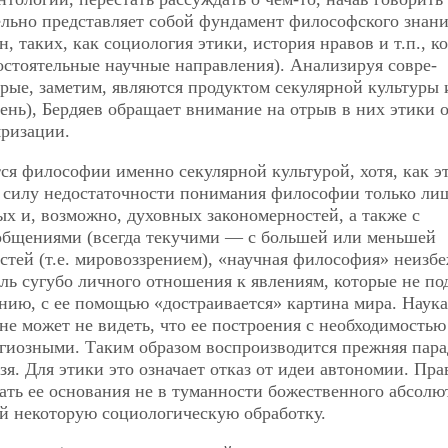
тельно представляет собой фундамент философского знани
 таких, как социология этики, история нравов и т.п., к
остоятельные научные направления). Анализируя совре-
рые, заметим, являются продуктом секулярной культуры 
день), Бердяев обращает внимание на отрыв в них этики 
ризации.
ся философии именно секулярной культурой, хотя, как э
 В силу недостаточности понимания философии только ли
х и, возможно, духовных закономерностей, а также с
бщениями (всегда текучими — с большей или меньшей
стей (т.е. мировоззрением), «научная философия» неизб
оль сугубо личного отношения к явлениям, которые не по
ию, с ее помощью «достраивается» картина мира. Наука
не может не видеть, что ее построения с необходимостью
иозными. Таким образом воспроизводится прежняя пара
ьзя. Для этики это означает отказ от идеи автономии. Пра
ть ее основания не в туманности божественного абсолют
й некоторую социологическую обработку.