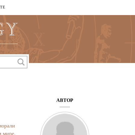
КТЕ
АВТОР
морали
м мире.