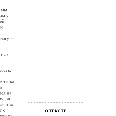
и мы
им у
лей
 и
благу —
ть, с
рость,
е этика
а
тся на
рудов
ждество
т о
О ТЕКСТЕ
что-то.