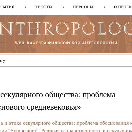
ОБЫТИЯ
ТЕКСТЫ
ПЕРСОНЫ
О ПРОЕ
Перейти
к
основному
содержанию
 секулярного общества: проблема
«нового средневековья»
а и этика секулярного общества: проблема обоснования 
рия “Symposium”
,
Религия и нравственность в секулярно