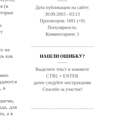
я (в
Дата публикации на сайте:
оторые
30.09.2003 - 03:13
Просмотров:
1691 (+0)
и
Популярность:
от
Комментариев:
1
то не
шь как
НАШЛИ ОШИБКУ?
Выделите текст и нажмите
ежно
CTRL + ENTER
ддаются
далее следуйте инструкциям
, в
Спасибо за участие!
дигма,
вда, для
а, а в