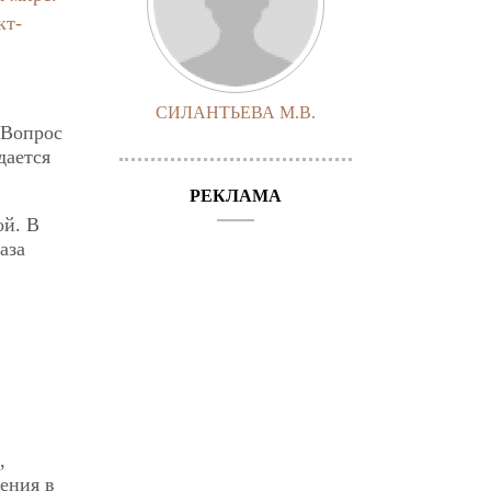
кт-
СИЛАНТЬЕВА М.В.
 Вопрос
дается
РЕКЛАМА
ой. В
аза
,
шения в