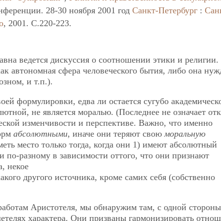
нференции. 28-30 ноября 2001 год
Санкт-Петербург
:
Сан
о
, 2001. C.220-223.
давна ведется дискуссия о соотношении этики и религии.
как автономная сфера человеческого бытия, либо она нуж
зном, и т.п.).
оей формулировки, едва ли остается сугубо академическ
лютной, не является моралью. (Последнее не означает отк
еской изменчивости и перспективе. Важно, что именно
орм
абсолютными
, иначе они теряют свою
моральную
еть место только тогда, когда они 1) имеют абсолютный
 по-разному в зависимости оттого, что они признают
, некое
какого другого источника, кроме самих себя (собственно
 работам Аристотеля, мы обнаружим там, с одной стороны
одетелях характера. Они призваны гармонизировать отно