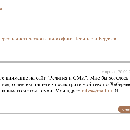
я
персоналистической философии: Левинас и Бердяев
вторник, 30.09.
те внимание на сайт "Религия и СМИ". Мне бы хотелось
 том, о чем вы пишете - посмотрите мой текст о Хаберма
 заниматься этой темой. Мой адрес:
nilys@mail.ru
. Я -
отв