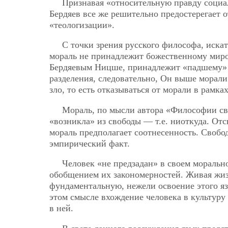
Признавая «относительную правду социал
Бердяев все же решительно предостерегает о
«теологизации».
С точки зрения русского философа, искать
мораль не принадлежит божественному миро
Бердяевым Ницше, принадлежит «падшему» ми
разделения, следовательно, Он выше морали.
зло, то есть отказываться от морали в рамка
Мораль, по мысли автора «Философии своб
«возникла» из свободы — т.е. ниоткуда. От
мораль предполагает соотнесенность. Свобо
эмпирический факт.
Человек «не предзадан» в своем моральн
обобщением их закономерностей. Живая жизн
фундаментальную, нежели освоение этого яз
этом смысле вхождение человека в культуру
в ней.