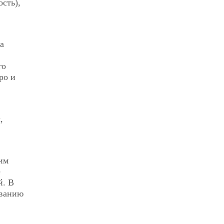
сть),
а
го
ро и
,
им
е
й. В
ыванию