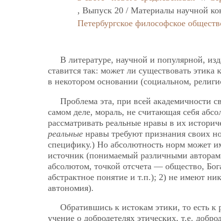
, Выпуск 20 / Материалы научной ко
Петербургское философское обществ
В литературе, научной и популярной, из
ставится так: может ли существовать этика 
в некотором основании (социальном, религио
Проблема эта, при всей академичности св
самом деле, мораль, не считающая себя абсо
рассматривать реальные нравы в их историч
реальные
нравы требуют признания своих н
специфику.) Но абсолютность норм может им
источник (понимаемый различными авторами
абсолютом, точкой отсчета — общество, Бога
абстрактное понятие и т.п.); 2) не имеют ни
автономия).
Обратившись к истокам этики, то есть к
учение о добродетелях этических, т.е. добр