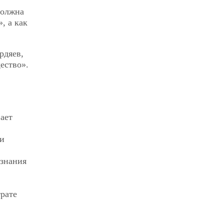
должна
, а как
рдяев,
ество».
ает
 и
ознания
рате