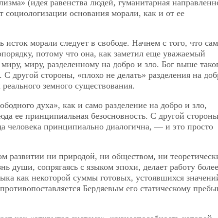
изма» (идея равенства людей, гуманитарная направленно
т социологизации основания морали, как и от ее
 исток морали следует в свободе. Начнем с того, что сам
порядку, потому что она, как заметил еще уважаемый
ру, миру, разделенному на добро и зло. Бог выше тако
 С другой стороны, «плохо не делать» разделения на доб
х реального земного существования.
одного духа», как и само разделение на добро и зло,
сюда ее принципиальная безосновность. С другой стороны
да человека принципиально диалогична, — и это просто
ом развитии ни природой, ни обществом, ни теоретическ
ь души, сопрягаясь с языком эпохи, делает работу боле
ыка как некоторой суммы готовых, устоявшихся значени
 противопоставляется Бердяевым его статическому преб