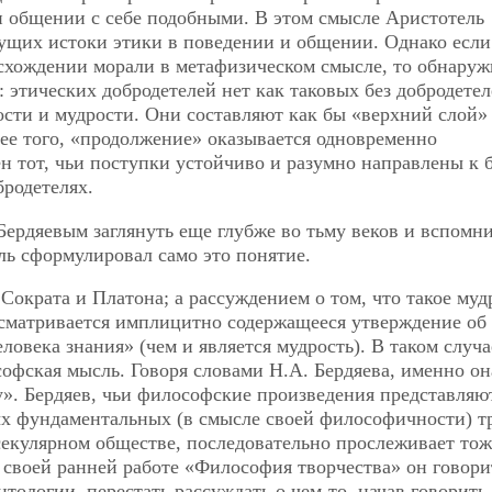
и общении с себе подобными. В этом смысле Аристотель
ущих истоки этики в поведении и общении. Однако есл
схождении морали в метафизическом смысле, то обнаруж
 этических добродетелей нет как таковых без добродете
сти и мудрости. Они составляют как бы «верхний слой»
ее того, «продолжение» оказывается одновременно
н тот, чьи поступки устойчиво и разумно направлены к 
бродетелях.
Бердяевым заглянуть еще глубже во тьму веков и вспомни
ель сформулировал само это понятие.
ократа и Платона; а рассуждением о том, что такое муд
осматривается имплицитно содержащееся утверждение об
ловека знания» (чем и является мудрость). В таком случа
софская мысль. Говоря словами Н.А. Бердяева, именно он
иду». Бердяев, чьи философские произведения представляю
х фундаментальных (в смысле своей философичности) т
 секулярном обществе, последовательно прослеживает то
 своей ранней работе «Философия творчества» он говори
ологии, перестать рассуждать о чем-то, начав говорить 