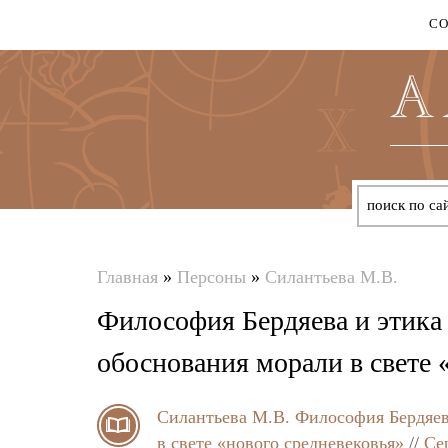
С
Главная
»
Персоны
»
Силантьева М.В.
Вы
Философия Бердяева и этика
здесь
обоснования морали в свете 
Силантьева М.В.
Философия Бердяев
в свете «нового средневековья»
//
Се