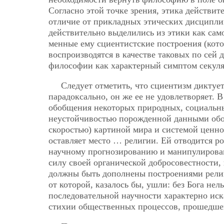
Согласно этой точке зрения, этика действи
отличие от прикладных этических дисциплин,
действительно выделились из этики как сам
менные ему сциентистские построения (кото
воспроизводятся в качестве таковых по сей 
философии как характерный симптом секуля
Следует отметить, что сциентизм диктует
парадоксально, он же ее не удовлетворяет.
обобщения некоторых природных, социальны
неустойчивостью порожденной данными обо
скоростью) картиной мира и системой ценно
оставляет место … религии. Ей отводится р
научному прогнозированию и манипулирован
силу своей органической добросовестности, 
должны быть дополнены построениями религ
от которой, казалось бы, ушли: без Бога нел
последовательной научности характерно иска
стихии общественных процессов, прошедше