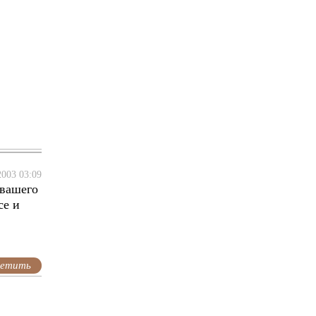
2003 03:09
 вашего
се и
етить