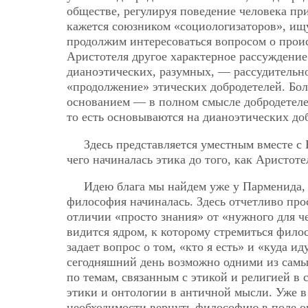
обществе, регулируя поведение человека пр
кажется союзником «социологизаторов», ищ
продолжим интересоваться вопросом о прои
Аристотеля другое характерное рассуждение:
дианоэтических, разумных, — рассудительно
«продолжение» этических добродетелей. Бол
основанием — в полном смысле добродетеле
то есть основываются на дианоэтических до
Здесь представляется уместным вместе с 
чего начиналась этика до того, как Аристот
Идею блага мы найдем уже у Парменида, С
философия начиналась. Здесь отчетливо пр
отличии «просто знания» от «нужного для че
видится ядром, к которому стремиться фило
задает вопрос о том, «кто я есть» и «куда 
сегодняшний день возможно одними из самы
по темам, связанным с этикой и религией в
этики и онтологии в античной мысли. Уже в
необходимости вернуть философию в поле онт